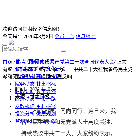
欢迎访问甘肃经济信息网！
今天是：
2026年8月8日
会员中心
信息统计
首 页
研究成果
首页
/
热点专题
/
中国共产党第二十次全国代表大会
/ 正文
研究院简介
信息化建设
凝聚坚定共识 汇聚奋进合力——中共二十大在我省各民主党
组织机构
高质量发展
派和无党派人士中引发热烈反响
院务动态
甘肃招标
时间：2022-11-02
时政要闻
数字经济
来源：甘肃日报
经济动态
一带一路
发改视点
乡村振兴
同心同德，同向同行。连日来，我
投资分析
发展规划
监测预测
文库下载
省各民主党派和无党派人士高度关注、
持续热议中共二十大。大家纷纷表示，