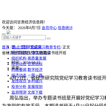
欢迎访问甘肃经济信息网！
今天是：
2026年8月7日
会员中心
信息统计
首 页
研究成果
首页
/
热点专题
/
党纪学习教育专栏
/ 正文
研究院简介
信息化建设
省经济研究院党纪学习教育读书班开班
组织机构
高质量发展
时间：2024-04-23
院务动态
甘肃招标
来源：
时政要闻
数字经济
经济动态
一带一路
4月23日，省经济研究院党纪学习教育读书班
发改视点
乡村振兴
投资分析
发展规划
监测预测
文库下载
周弘指出，举办专题读书班是开展好党纪学习