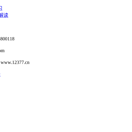
习
解读
0118
om
12377.cn
号