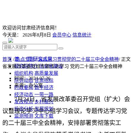
欢迎访问甘肃经济信息网！
今天是：
2026年8月8日
会员中心
信息统计
首 页
研究成果
首页
/
热点专题
/
深入学习贯彻党的二十届三中全会精神
/ 正文
研究院简介
信息化建设
省发展改革委党组专题传达学习 党的二十届三中全会精神
组织机构
高质量发展
时间：2024-07-26
院务动态
甘肃招标
来源：办公室
时政要闻
数字经济
经济动态
一带一路
7月24日，省发展改革委召开党组（扩大）会
发改视点
乡村振兴
投资分析
发展规划
议暨理论学习中心组学习会议，专题传达学习党
监测预测
文库下载
的二十届三中全会精神，安排部署贯彻落实工