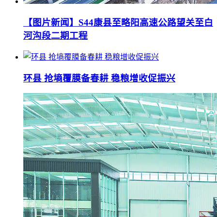
【图片新闻】S44康县至略阳高速公路望关至白
河沟段二期工程
环县 抢墒覆膜备春耕 稳粮增收促振兴