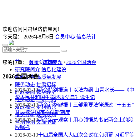
欢迎访问甘肃经济信息网！
今天是：
2026年8月6日
会员中心
信息统计
首 页
研究成果
您的位置：
首页
/
热点专题
/
2026全国两会
研究院简介
信息化建设
2026全国两会
组织机构
高质量发展
院务动态
甘肃招标
2026-03-13
两会特别报道丨以法为纲 山青水长——《中
时政要闻
数字经济
华人民共和国生态环境法典》诞生记
经济动态
一带一路
2026-03-13
两会新华鲜报丨三部重要法律通过 “十五五”
发改视点
乡村振兴
开局标注国家立法新刻度
投资分析
发展规划
2026-03-13
两会第一观察丨用心领悟总书记两会上的殷
监测预测
文库下载
殷嘱托
2026-03-13
十四届全国人大四次会议在京闭幕 习近平等