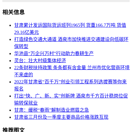
相关信息
甘肃累计发运国际货运班列1965列 货重166.7万吨 货值
29.16亿美元
打造绿色交通大通道 酒泉市加快推进交通建设向低碳环
保转型
华池县“万企兴万村”行动助力春耕生产
灵台：壮大村级集体经济
22条财税扶持政策 条条都有含金量 兰州市优化营商环境
不来虚的
2022年甘肃省“百千万”创业引领工程系列选拔赛等你来
报名
打出“快、广、新、实”创新牌 酒泉市千方百计稳岗位促
输转保就业
甘肃：缓税“春雨”解制造业燃眉之急
甘肃省三月份及一季度主要商品价格涨跌互现
推荐图文