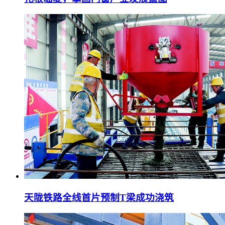
天陇铁路全线首片预制T梁成功浇筑