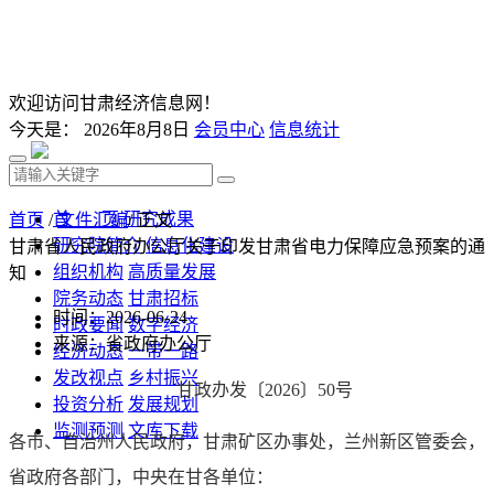
欢迎访问甘肃经济信息网！
今天是：
2026年8月8日
会员中心
信息统计
首 页
研究成果
首页
/
文件汇编
/ 正文
研究院简介
信息化建设
甘肃省人民政府办公厅关于印发甘肃省电力保障应急预案的通
组织机构
高质量发展
知
院务动态
甘肃招标
时间：2026-06-24
时政要闻
数字经济
来源：省政府办公厅
经济动态
一带一路
发改视点
乡村振兴
甘政办发〔2026〕50号
投资分析
发展规划
监测预测
文库下载
各市、自治州人民政府，甘肃矿区办事处，兰州新区管委会，
省政府各部门，中央在甘各单位：