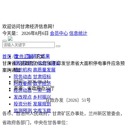
欢迎访问甘肃经济信息网！
今天是：
2026年8月6日
会员中心
信息统计
首 页
研究成果
首页
/
文件汇编
/ 正文
研究院简介
信息化建设
甘肃省人民政府办公厅关于印发甘肃省大面积停电事件应急预
组织机构
高质量发展
案的通知
院务动态
甘肃招标
时间：2026-06-24
时政要闻
数字经济
来源：省政府办公厅
经济动态
一带一路
发改视点
乡村振兴
甘政办发〔2026〕51号
投资分析
发展规划
监测预测
文库下载
各市、自治州人民政府，甘肃矿区办事处，兰州新区管委会，
省政府各部门，中央在甘各单位：