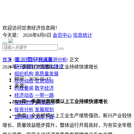
欢迎访问甘肃经济信息网！
今天是：
2026年8月6日
会员中心
信息统计
首 页
研究成果
首页
/
监测预测
/
经济监测分析
/ 正文
研究院简介
信息化建设
2026年一季度甘肃规模以上工业持续快速增长
组织机构
高质量发展
时间：2026-05-17
院务动态
甘肃招标
来源：
时政要闻
数字经济
经济动态
一带一路
2026年一季度甘肃规模以上工业持续快速增长
发改视点
乡村振兴
投资分析
发展规划
一季度，全省规模以上工业生产增势强劲，新兴产业较快
监测预测
文库下载
增长、质量效益稳步提升，整体运行开局良好，为夯实全年稳