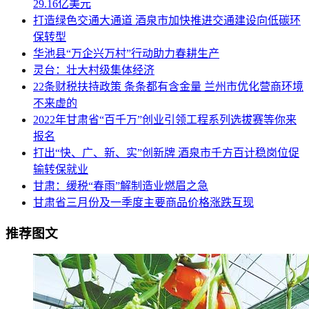
29.16亿美元
打造绿色交通大通道 酒泉市加快推进交通建设向低碳环
保转型
华池县“万企兴万村”行动助力春耕生产
灵台：壮大村级集体经济
22条财税扶持政策 条条都有含金量 兰州市优化营商环境
不来虚的
2022年甘肃省“百千万”创业引领工程系列选拔赛等你来
报名
打出“快、广、新、实”创新牌 酒泉市千方百计稳岗位促
输转保就业
甘肃：缓税“春雨”解制造业燃眉之急
甘肃省三月份及一季度主要商品价格涨跌互现
推荐图文