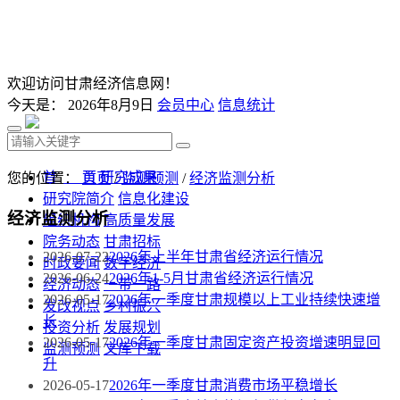
欢迎访问甘肃经济信息网！
今天是：
2026年8月9日
会员中心
信息统计
首 页
研究成果
您的位置：
首页
/
监测预测
/
经济监测分析
研究院简介
信息化建设
经济监测分析
组织机构
高质量发展
院务动态
甘肃招标
2026-07-22
2026年上半年甘肃省经济运行情况
时政要闻
数字经济
2026-06-24
2026年1-5月甘肃省经济运行情况
经济动态
一带一路
2026-05-17
2026年一季度甘肃规模以上工业持续快速增
发改视点
乡村振兴
长
投资分析
发展规划
2026-05-17
2026年一季度甘肃固定资产投资增速明显回
监测预测
文库下载
升
2026-05-17
2026年一季度甘肃消费市场平稳增长