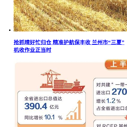
抢抓晴好忙归仓 精准护航保丰收 兰州市“三夏”
机收作业正当时