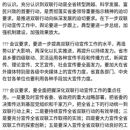
的认识。充分认识到双联行动是全省转型跨越、科学发展、富
民兴陇的首要行动，是贯彻落实省委领导重要指示精神的迫切
要求，是推进双联行动向纵深发展的迫切要求。在下一步双联
行动宣传工作中，舆论要进一步跟上，典型要进一步总结，加
强机制建设，加强效果放大。
??? 会议要求，要进一步提高双联行动宣传工作的水平，再造
势以扩大影响，再深化以扎实推进，再提升以持续发力。省市
县乡要四级联动、灵活运用各种宣传手段和传播方式，新闻宣
传、理论宣传、文艺宣传、社会宣传要全面发力。要加大在省
外媒体特别是各级中央媒体上的宣传力度，省直各部门、中央
在甘各单位也要利用各种手段加大宣传力度。
??? 会议要求，要全面把握深化双联行动宣传工作的重点任
务。一是要及时宣传省委、省政府的重大战略部署，把省委的
决策传达到基层党组织和千家万户，把全省上下的行动统一到
双联行动上来；二是要持续宣传全省双联行动的有效举措；三
是要充分宣传全省双联工作取得的实效；四是要大力宣传全省
双联工作的探索创新；五是要深入宣传全省双联行动良好的工