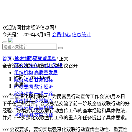
欢迎访问甘肃经济信息网！
今天是：
2026年8月6日
会员中心
信息统计
首 页
研究成果
首页
/
乡村振兴
/
扶贫典型
/ 正文
研究院简介
信息化建设
全省深化双联行动宣传工作会议召开
组织机构
高质量发展
时间：2012-10-08
院务动态
甘肃招标
来源：
时政要闻
数字经济
经济动态
一带一路
??? 全省深化联村联户、为民富民行动宣传工作会议9月28日
发改视点
乡村振兴
下午在兰州召开。会议总结交流了前一阶段全省双联行动的好
投资分析
发展规划
经验、好模式以及双联行动宣传工作的基本经验和具体做法，
监测预测
文库下载
并对下一步深化双联宣传工作的重点和任务提出了具体要求。
??? 会议要求，要切实增强深化双联行动宣传主动性、重要性