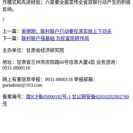
作模式和先进经验；六是要全面宣传全省双联行动产生的积极
反响。
?
上一篇：
吴德刚：联村联户行动要在求实效上下功夫
下一篇：
联村联户强基础 为民富民转作风
主办单位：甘肃省经济研究院
地址：甘肃省兰州市庆阳路60号信息大厦4层 业务咨询：
0931-8800118
网上有害信息举报：0931-8800118 举报邮箱：
gseiadmin@163.com
备案编号：
陇ICP备05000182号-1
甘公网安备62010202002760
号