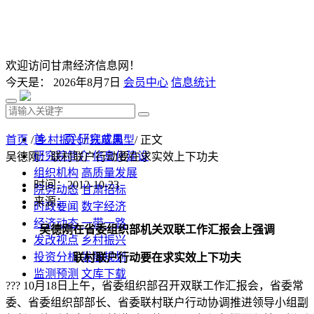
欢迎访问甘肃经济信息网！
今天是：
2026年8月7日
会员中心
信息统计
首 页
研究成果
首页
/
乡村振兴
/
扶贫典型
/ 正文
研究院简介
信息化建设
吴德刚：联村联户行动要在求实效上下功夫
组织机构
高质量发展
时间：2012-10-23
院务动态
甘肃招标
来源：
时政要闻
数字经济
经济动态
一带一路
吴德刚在省委组织部机关双联工作汇报会上强调
发改视点
乡村振兴
投资分析
发展规划
联村联户行动要在求实效上下功夫
监测预测
文库下载
??? 10月18日上午，省委组织部召开双联工作汇报会，省委常
委、省委组织部部长、省委联村联户行动协调推进领导小组副