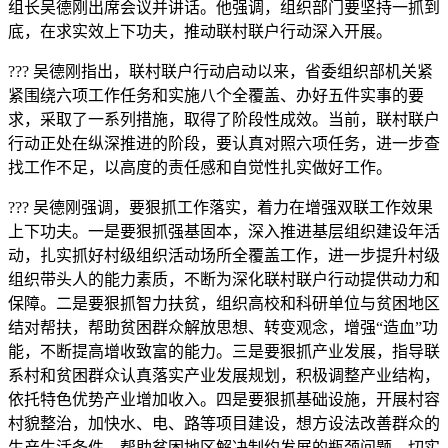
组长吴德刚出席会议并讲话。他强调，组织部门要坚持一抓到
底，在求实效上下功夫，推动联村联户行动深入开展。
??? 吴德刚指出，联村联户行动启动以来，省委组织部机关紧
紧围绕六项工作任务和实施八个全覆盖、办好五件实事的要
求，采取了一系列措施，取得了阶段性成效。当前，联村联户
行动正处在纵深推进的阶段，要认真对照六项任务，进一步查
找工作不足，以高度的责任感和自觉性扎实做好工作。
??? 吴德刚强调，要狠抓工作落实，着力在增强双联工作效果
上下功夫。一是要狠抓强基固本，深入推进基层组织建设年活
动，扎实抓好村级组织活动场所全覆盖工作，进一步提升村级
组织带头人的能力素质，不断为深化联村联户行动提供动力和
保障。二是要狠抓智力扶贫，组织高校和科研单位与贫困地区
结对帮扶，帮助贫困群众解放思想、转变观念，增强“造血”功
能，不断提高增收致富的能力。三是要狠抓产业发展，指导联
系村和贫困群众认真落实产业发展规划，积极调整产业结构，
依托特色优势产业增加收入。四是要狠抓基础设施，开展村容
村貌整治，加快水、电、路等项目建设，想方设法改善群众的
生产生活条件，帮助贫困地区解决制约发展的瓶颈问题，切实