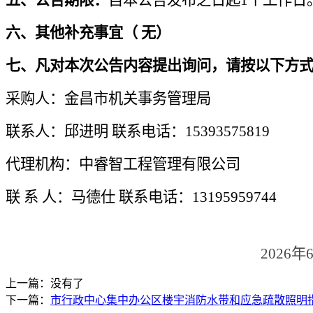
六、
其他补充事宜
（
无
）
七、
凡对本次公告内容提出询问，请按以下方
采购人：
金昌
市机关事务管理局
联系人：邱进明
联系电话：15393575819
代理机构：
中睿智工程管理
有限公司
联
系
人：
马德仕
联系电话：
13195959744
202
6
年
上一篇：没有了
下一篇：
市行政中心集中办公区楼宇消防水带和应急疏散照明