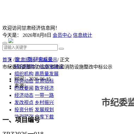
欢迎访问甘肃经济信息网！
今天是：
2026年8月8日
会员中心
信息统计
首 页
研究成果
首页
/
甘肃招标
/
中标公示
/ 正文
研究院简介
信息化建设
市纪委监委集中办公区供电和消防设施整改中标公示
组织机构
高质量发展
时间：2026-06-15
院务动态
甘肃招标
来源：
时政要闻
数字经济
经济动态
一带一路
市纪委
发改视点
乡村振兴
投资分析
发展规划
监测预测
文库下载
一、项目编号
ZRZ2026一018