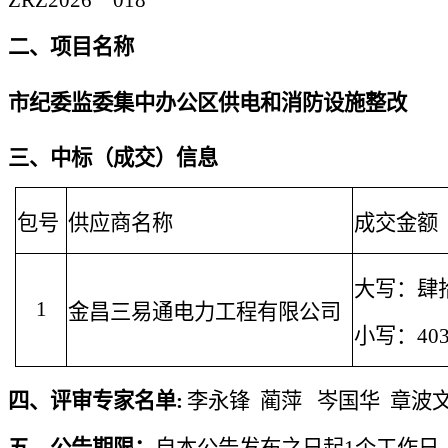
二、项目名称
市纪委监委集中办公区供电和消防设施整改
三、中标（成交）信息
包号
供应商名称
成交金额
大写：
肆
1
金昌三易通电力工程有限公司
小写：
40
四、
评审专家名单
:
李永锋
蔺萍
岑国华
章波
五、
公告期限：
自本公告发布之日起
1个工作日