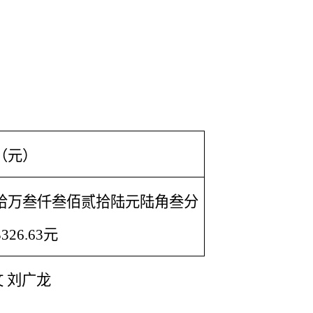
（元）
拾万叁仟叁佰贰拾陆元陆角叁分
3326.63元
文
刘广龙
。