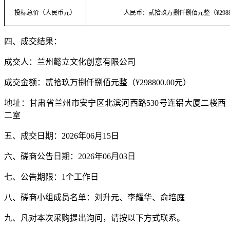
投标总价（人民币元）
人民币
：
贰拾玖万
捌仟捌佰
元整
（
¥
298
四、
成交结果
：
成交人：
兰州懿立文化创意有限公司
成交金额
：
贰拾玖万捌仟捌佰元整（
¥298800.00元）
地址：甘肃省兰州市安宁区北滨河西路
530号连铝大厦二楼西
二室
五
、成交日期：
202
6
年
06
月
15
日
六
、
磋商
公告日期：
202
6
年
06
月
03
日
七、公告期限：
1个工作日
八
、
磋商
小组成员名单：
刘升元、李耀华、俞培庭
九
、凡对本次采购提出询问，请按以下方式联系。