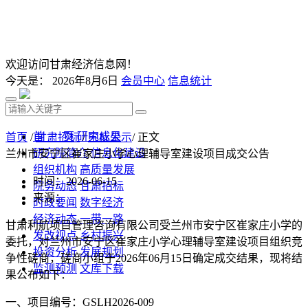
欢迎访问甘肃经济信息网！
今天是：
2026年8月6日
会员中心
信息统计
首 页
研究成果
首页
/
甘肃招标
/
中标公示
/ 正文
研究院简介
信息化建设
兰州市安宁区崔家庄小学心理辅导室建设项目成交公告
组织机构
高质量发展
时间：2026-06-15
院务动态
甘肃招标
来源：
时政要闻
数字经济
经济动态
一带一路
甘肃利航项目管理咨询有限公司受
兰州市安宁区崔家庄小学
的
发改视点
乡村振兴
委托，对兰州市安宁区崔家庄小学心理辅导室建设项目
组织竞
投资分析
发展规划
争性磋商
，
磋商
小组于
202
6
年
06
月
15
日确定成交
结果
，现将结
监测预测
文库下载
果公布如下：
一、项目编号：
GSLH2026-009