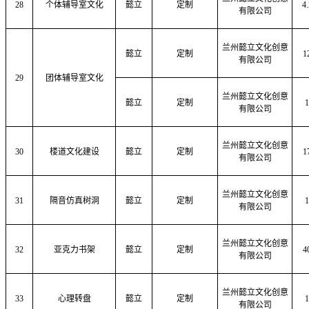
28
个体辅导室文化
懿立
定制
4.
有限公司
兰州懿立文化创意
懿立
定制
1
有限公司
29
团体辅导室文化
兰州懿立文化创意
懿立
定制
1
有限公司
兰州懿立文化创意
30
楼道文化建设
懿立
定制
1
有限公司
兰州懿立文化创意
31
隔音仿真树洞
懿立
定制
1
有限公司
兰州懿立文化创意
32
亚克力书架
懿立
定制
4
有限公司
兰州懿立文化创意
33
心理转盘
懿立
定制
1
有限公司