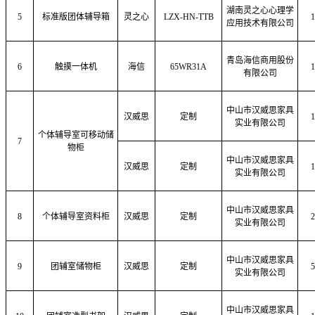
湖南灵之心心理学
5
标准版团体辅导箱
灵之心
LZX-HN-TTB
1
应用技术有限公司
青岛海信商用股份
6
触摸一体机
海信
65WR31A
1
有限公司
中山市汉威思家具
汉威思
定制
1
实业有限公司
个体辅导室可移动储
7
物柜
中山市汉威思家具
汉威思
定制
1
实业有限公司
中山市汉威思家具
8
个体辅导室资料柜
汉威思
定制
2
实业有限公司
中山市汉威思家具
9
团辅室储物柜
汉威思
定制
5
实业有限公司
中山市汉威思家具