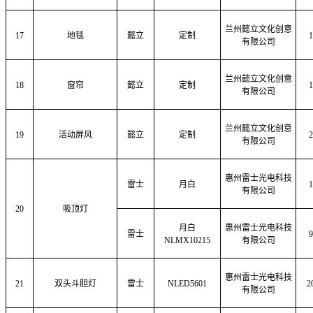
兰州懿立文化创意
17
地毯
懿立
定制
1
有限公司
兰州懿立文化创意
18
窗帘
懿立
定制
1
有限公司
兰州懿立文化创意
19
活动屏风
懿立
定制
2
有限公司
惠州雷士光电科技
雷士
月白
1
有限公司
20
吸顶灯
月白
惠州雷士光电科技
雷士
9
NLMX10215
有限公司
惠州雷士光电科技
21
双头斗胆灯
雷士
NLED5601
2
有限公司