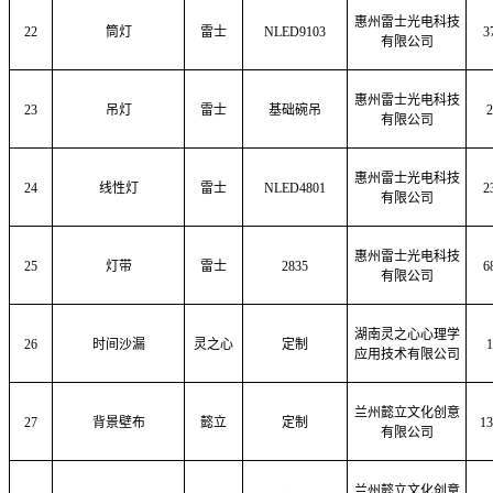
惠州雷士光电科技
22
筒灯
雷士
NLED9103
3
有限公司
惠州雷士光电科技
23
吊灯
雷士
基础碗吊
2
有限公司
惠州雷士光电科技
24
线性灯
雷士
NLED4801
2
有限公司
惠州雷士光电科技
25
灯带
雷士
2835
6
有限公司
湖南灵之心心理学
26
时间沙漏
灵之心
定制
1
应用技术有限公司
兰州懿立文化创意
27
背景壁布
懿立
定制
13
有限公司
兰州懿立文化创意