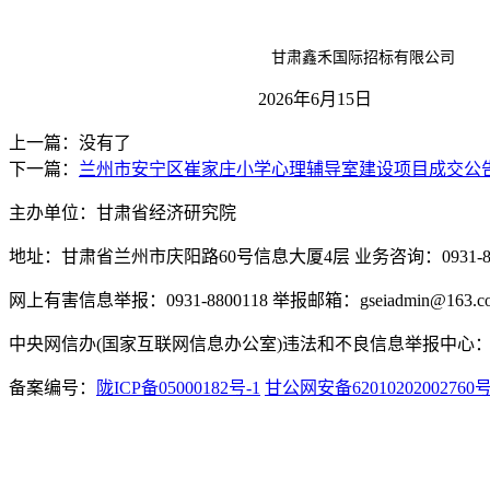
甘肃鑫禾国际招标有限公司
202
6
年
6
月
15
日
上一篇：没有了
下一篇：
兰州市安宁区崔家庄小学心理辅导室建设项目成交公
主办单位：甘肃省经济研究院
地址：甘肃省兰州市庆阳路60号信息大厦4层 业务咨询：0931-880
网上有害信息举报：0931-8800118 举报邮箱：gseiadmin@163.c
中央网信办(国家互联网信息办公室)违法和不良信息举报中心：www.
备案编号：
陇ICP备05000182号-1
甘公网安备62010202002760