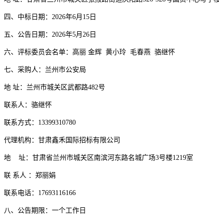
四
、
中标
日期
：
202
6
年
6
月
15
日
五、公告日期
：
202
6
年
5
月
26
日
六、
评标委员会
名单：高丽
金辉
黄小玲
毛春燕
骆继怀
七、
采购人：
兰州市公安局
地
址：
兰州市城关区
武都
路
482号
联系人：
骆继怀
联系方式：
13399310780
代理机构：甘肃鑫禾国际招标有限公司
地
址：甘肃省兰州市城关区南滨河东路名城广场
3号楼1219室
联
系人
：郑丽娟
联系电话：
1769311616
6
八
、公告期限：一个工作日