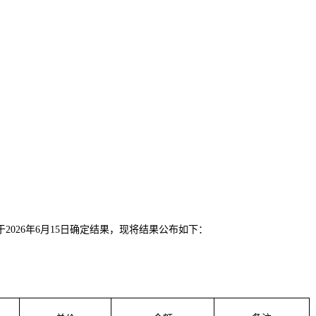
于
202
6
年
6
月
15
日确定结果，现将结果公布如下：