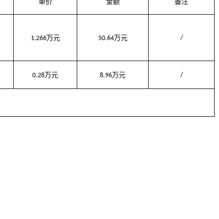
单价
金额
备注
万元
万元
/
1.266
50.64
万元
万元
/
0.28
8.96