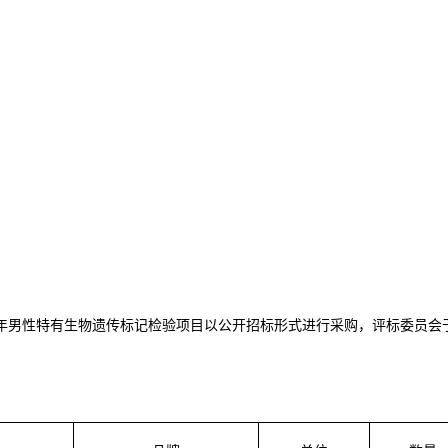
26年男性特有生物遗传标记检验项目
以
公开招标
形式进行采购，
评标委员会