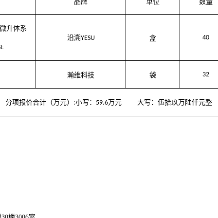
品牌
单位
数量
微升体系
沿溯
40
YESU
盒
SE
32
瀚维科技
袋
分项报价合计（万元）
小写：
万元 大写：伍拾玖万陆仟元整
:
59.6
30楼3006室