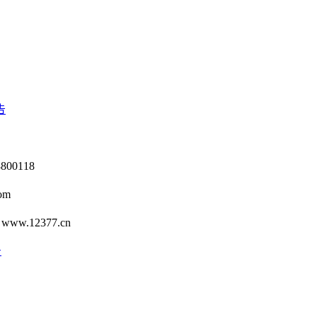
告
0118
om
12377.cn
号