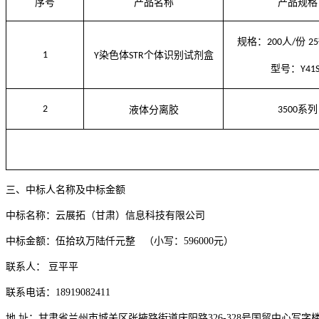
序号
产品名称
产品规格
规格：
人
份
200
/
25
1
染色体
个体识别试剂盒
Y
STR
型号：
Y41
2
系列
液体分离胶
3500
三、
中标人名称
及
中标
金额
中标名称：云展拓（甘肃）信息科技有限公司
中标
金额：
伍拾玖万陆仟元整
（小写
：
596000元
）
联系人：
豆平平
联系电话：
18919082411
地
址：甘肃省兰州市城关区张掖路街道庆阳路
326-328号国贸中心写字楼