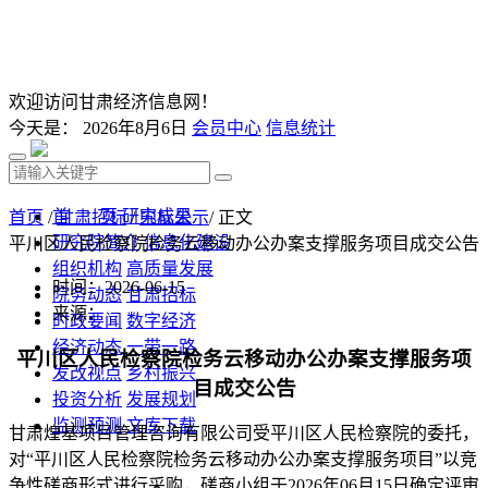
欢迎访问甘肃经济信息网！
今天是：
2026年8月6日
会员中心
信息统计
首 页
研究成果
首页
/
甘肃招标
/
中标公示
/ 正文
研究院简介
信息化建设
平川区人民检察院检务云移动办公办案支撑服务项目成交公告
组织机构
高质量发展
时间：2026-06-15
院务动态
甘肃招标
来源：
时政要闻
数字经济
经济动态
一带一路
平川区人民检察院检务云移动办公办案支撑服务项
发改视点
乡村振兴
目成交公告
投资分析
发展规划
监测预测
文库下载
甘肃煌基项目管理咨询有限公司受
平川区人民检察院的委托，
对“平川区人民检察院检务云移动办公办案支撑服务项目”以竞
争性磋商形式进行采购
，磋商小组于2026年06月15日确定评审