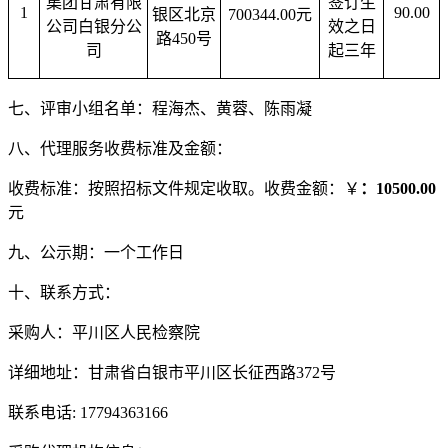
集团甘肃有限
签订生
1
90.00
银区北京
700344.00
元
公司白银分公
效之日
路450号
司
起三年
七、评审小组名单：程海杰、黄蓉、陈雨凝
八、代理服务收费标准及金额：
收费标准：按照招标文件规定收取。收费金额：￥
：10500.00
元
九、公示期：一个工作日
十、联系方式：
采购人：平川区人民检察院
详细地址：甘肃省白银市平川区长征西路372号
联系电话: 17794363166