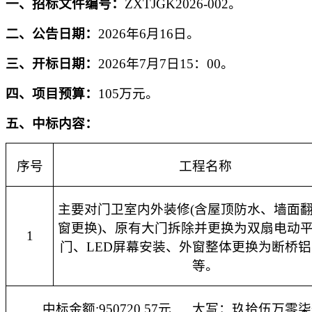
一、招标
文件编号：
ZX
TJGK
2026-0
02
。
二、
公告日期：
2026年
6
月
16
日。
三、
开标
日期：
2026年
7
月
7
日
15
：
0
0
。
四、
项目
预算
：
105万
元
。
五
、
中标
内容：
序号
工程名称
主要对门卫室内外装修
(含屋顶防水、墙面
窗更换)、原有大门拆除并更换为双扇电动
1
门、LED屏幕安装、外窗整体更换为断桥
等
。
中标金额
:
950720.57
元
大写：
玖拾伍万零柒