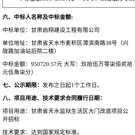
六
、
中标
人名称及
中标
金额
:
中标
单位：
甘肃启翔建设工程有限公司
单位地址：
甘肃省天水市麦积区渭滨南路
38号（兴
陇路加油站后院二楼）
中标
金额：
950720.57元
大写：
玖拾伍万零柒佰贰拾
元伍角柒分
）
七
、
公示期限：
发布之日起
1个工作日。
八
、项目用途、技术要求合同履行日期：
项目用途：
甘肃省天水监狱生活区大门改造项目公
开招标
技术要求：达到国家规定标准
。