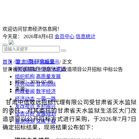
欢迎访问甘肃经济信息网！
今天是：
2026年8月6日
会员中心
信息统计
首 页
研究成果
首页
/
甘肃招标
/
中标公示
/ 正文
研究院简介
信息化建设
甘肃省天水监狱生活区大门改造项目公开招标 中标公告
组织机构
高质量发展
时间：2026-07-08
院务动态
甘肃招标
来源：
时政要闻
数字经济
经济动态
一带一路
甘肃中信致远招标代理有限公司
受
甘肃省天水监狱
发改视点
乡村振兴
的委托，
对
其委托的
甘肃省天水监狱生活区大门改
投资分析
发展规划
造项目
以
公开招标
方式进行采购，于
2026年
7
月
7
日
监测预测
文库下载
确定
招标
结果，现将结果公布如下：