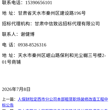
联系电话：
15390656101
地
址：甘肃省天水市秦州区建设路
196号
招标代理机构：甘肃中信致远招标代理有限公司
联系人：
谢健博
电
话：
0938-8526316
地
址：
天水市秦州区岷山路保利和光尘樾三号楼
2-
01号商铺
20
26
年
7
月
8
日
上一篇：
人保财险定西市分公司本部租赁职场装修改造工程中
标公告