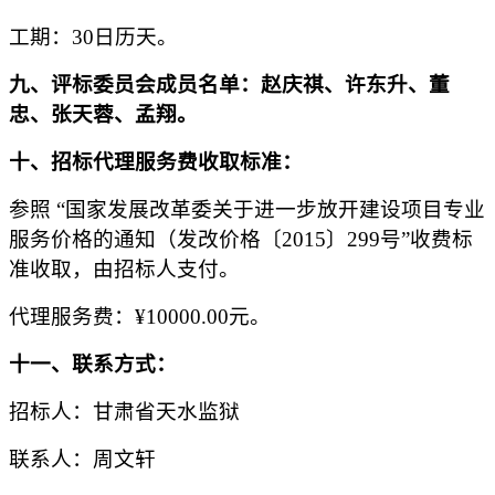
工
期：
30日历天
。
九
、
评标委员会成员名单：
赵庆祺、许东升、董
忠、张天蓉、孟翔
。
十、
招标代理服务费收取标准
：
参
照
“国家发展改革委关于进一步放开建设项目专业
服务价格的通知（发改价格〔2015〕299号”收费标
准收取，由
招标
人支付
。
代理服务费：
¥
10000.00
元
。
十
一
、联系方式：
招标人：甘肃省天水监狱
联系人：周文轩