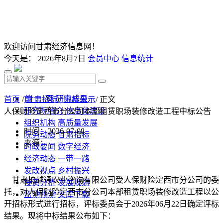
欢迎访问甘肃经济信息网！
今天是：
2026年8月7日
会员中心
信息统计
首 页
研究成果
首页
/
甘肃招标
/
中标公示
/ 正文
研究院简介
信息化建设
人保财险定西市分公司本部租赁职场装修改造工程中标公告
组织机构
高质量发展
时间：2026-07-08
院务动态
甘肃招标
来源：
时政要闻
数字经济
经济动态
一带一路
发改视点
乡村振兴
甘肃柏越通农业咨询有限公司受人保财险定西市分公司的委
投资分析
发展规划
托，对人保财险定西市分公司本部租赁职场装修改造工程以公
监测预测
文库下载
开招标形式进行招标，评标委员会于2026年06月22日确定评标
结果。现将中标结果公布如下：