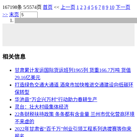
167198条 5/5574页
首页
<<
上一页
1
2
3
4
5
6
7
8
9
10
下一页
>>
末页
相关信息
甘肃累计发运国际货运班列1965列 货重166.7万吨 货值
29.16亿美元
打造绿色交通大通道 酒泉市加快推进交通建设向低碳环
保转型
华池县“万企兴万村”行动助力春耕生产
灵台：壮大村级集体经济
22条财税扶持政策 条条都有含金量 兰州市优化营商环境
不来虚的
2022年甘肃省“百千万”创业引领工程系列选拔赛等你来
报名