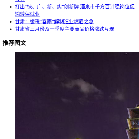
打出“快、广、新、实”创新牌 酒泉市千方百计稳岗位促
输转保就业
甘肃：缓税“春雨”解制造业燃眉之急
甘肃省三月份及一季度主要商品价格涨跌互现
推荐图文