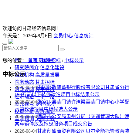
欢迎访问甘肃经济信息网！
今天是：
2026年8月6日
会员中心
信息统计
首 页
研究成果
您的位置：
首页
/
甘肃招标
/
中标公示
研究院简介
信息化建设
中标公示
组织机构
高质量发展
院务动态
甘肃招标
2026-08-04
中国邮政储蓄银行股份有限公司甘肃省分行
时政要闻
数字经济
150万元以下装修改造项目中标结果公示
经济动态
一带一路
2026-08-04
张家川县恭门镇许湾梁至恭门镇中心小学配
发改视点
乡村振兴
水管改造项目中标候选人公示
投资分析
发展规划
2026-08-04
酒泉市公安局肃州分局（交通管理大队）涉
监测预测
文库下载
案车辆停放及拖曳服务项目成交公告
2026-08-04
甘肃创盛商贸有限公司贝尔全能托管教育装