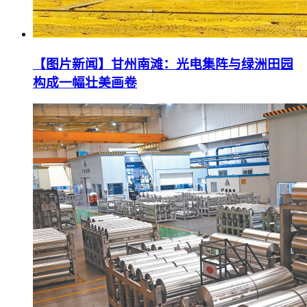
【图片新闻】甘州南滩：光电集阵与绿洲田园
构成一幅壮美画卷