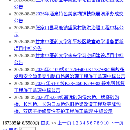
公告
2026-08-05
2026年酒泉特色美食糊锅技能展演承办成交
公告
2026-08-05
张家川县马鹿镇堡梁村防洪治理工程中标公
示
2026-08-05
甘肃中医药大学和平校区教室教学设备更新
项目中标公告
2026-08-05
甘肃中医药大学未来学习空间建设项目中标
公告
2026-08-05
2026年G109线K1726+400-K1787+865事故多
发和安全隐患突出路口路段治理工程施工监理中标公示
2026-08-05
2026 年S101线K28+460-K29+300段水毁修复
工程施工监理中标公示
2026-08-05
2026年S234线通远砂沟漫水桥、牌楼砂沟
桥、长沟桥、长沟口2#桥危旧桥梁改造工程及寺隆沟
桥、双店子桥修复性养护工程施工监理 中标公示
167385条 8/5580页
首页
<<
上一页
1
2
3
4
5
6
7
8
9
10
下一页
>>
末页