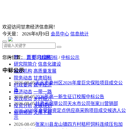
欢迎访问甘肃经济信息网！
今天是：
2026年8月9日
会员中心
信息统计
首 页
研究成果
您的位置：
首页
/
甘肃招标
/
中标公示
研究院简介
信息化建设
中标公示
组织机构
高质量发展
院务动态
甘肃招标
2026-08-05
天水市秦州区2026年度巨灾保险项目成交公
时政要闻
数字经济
告
经济动态
一带一路
2026-08-05
2026年高一新生征订校服中标公告
发改视点
乡村振兴
2026-08-05
甘肃省烟草公司天水市公司张家川营销部
投资分析
发展规划
2026-2029年食堂物资定点供应商采购项目成交候选人公
监测预测
文库下载
示
2026-08-05
张家川县龙山镇四方村秸秆饲料连续压包加