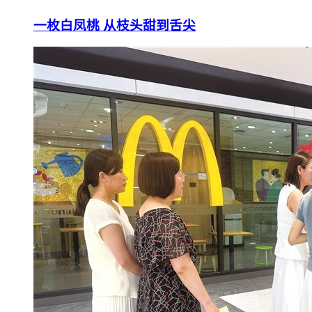
一枚白凤桃 从枝头甜到舌尖