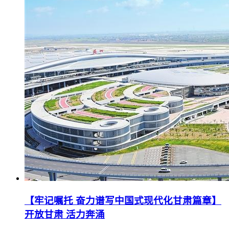
【牢记嘱托 奋力谱写中国式现代化甘肃篇章】
开放甘肃 活力奔涌