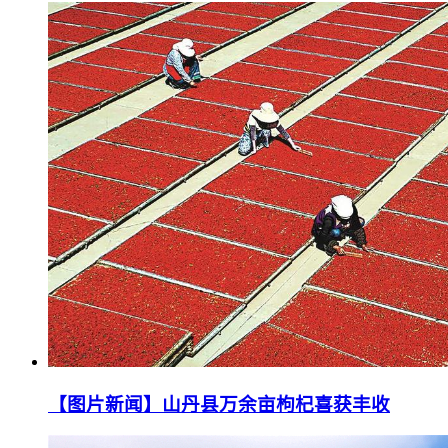
【图片新闻】山丹县万余亩枸杞喜获丰收