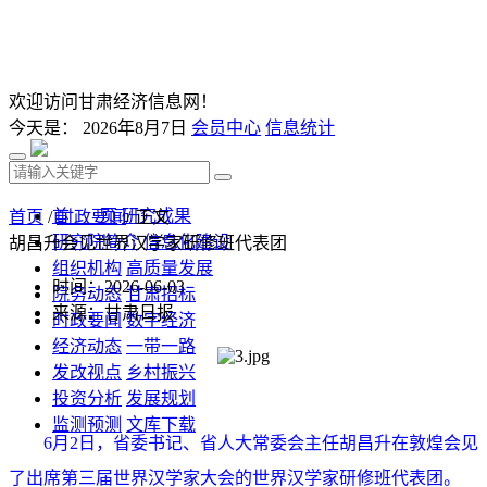
欢迎访问甘肃经济信息网！
今天是：
2026年8月7日
会员中心
信息统计
首 页
研究成果
首页
/
时政要闻
/ 正文
研究院简介
信息化建设
胡昌升会见世界汉学家研修班代表团
组织机构
高质量发展
时间：2026-06-03
院务动态
甘肃招标
来源：甘肃日报
时政要闻
数字经济
经济动态
一带一路
发改视点
乡村振兴
投资分析
发展规划
监测预测
文库下载
6月2日，省委书记、省人大常委会主任胡昌升在敦煌会见
了出席第三届世界汉学家大会的世界汉学家研修班代表团。