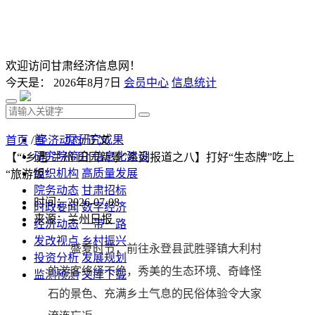
欢迎访问甘肃经济信息网！
今天是：
2026年8月7日
会员中心
信息统计
首 页
研究成果
首页
/
经济动态
/ 正文
研究院简介
信息化建设
【“‘乡遇’兰州·田园新景”系列报道之八】打好“生态牌”吃上
组织机构
高质量发展
“旅游饭”
院务动态
甘肃招标
时间：2026-07-08
时政要闻
数字经济
来源：兰州日报
经济动态
一带一路
发改视点
乡村振兴
盛夏时节，前往永登县武胜驿镇大利村
投资分析
发展规划
的游客络绎不绝，秀美的生态环境、奇峰怪
监测预测
文库下载
石的景色、充满乡土气息的民俗体验令大家