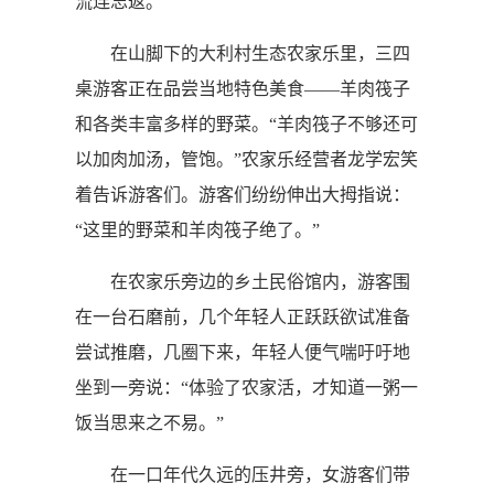
流连忘返。
在山脚下的大利村生态农家乐里，三四
桌游客正在品尝当地特色美食——羊肉筏子
和各类丰富多样的野菜。“羊肉筏子不够还可
以加肉加汤，管饱。”农家乐经营者龙学宏笑
着告诉游客们。游客们纷纷伸出大拇指说：
“这里的野菜和羊肉筏子绝了。”
在农家乐旁边的乡土民俗馆内，游客围
在一台石磨前，几个年轻人正跃跃欲试准备
尝试推磨，几圈下来，年轻人便气喘吁吁地
坐到一旁说：“体验了农家活，才知道一粥一
饭当思来之不易。”
在一口年代久远的压井旁，女游客们带