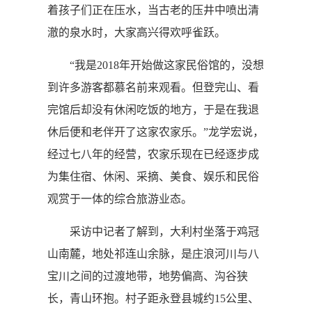
着孩子们正在压水，当古老的压井中喷出清
澈的泉水时，大家高兴得欢呼雀跃。
“我是2018年开始做这家民俗馆的，没想
到许多游客都慕名前来观看。但登完山、看
完馆后却没有休闲吃饭的地方，于是在我退
休后便和老伴开了这家农家乐。”龙学宏说，
经过七八年的经营，农家乐现在已经逐步成
为集住宿、休闲、采摘、美食、娱乐和民俗
观赏于一体的综合旅游业态。
采访中记者了解到，大利村坐落于鸡冠
山南麓，地处祁连山余脉，是庄浪河川与八
宝川之间的过渡地带，地势偏高、沟谷狭
长，青山环抱。村子距永登县城约15公里、