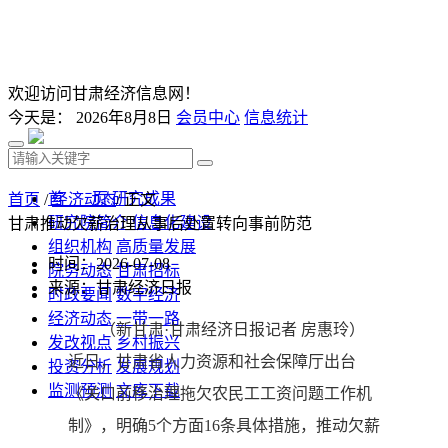
欢迎访问甘肃经济信息网！
今天是：
2026年8月8日
会员中心
信息统计
首 页
研究成果
首页
/
经济动态
/ 正文
研究院简介
信息化建设
甘肃推动欠薪治理从事后处置转向事前防范
组织机构
高质量发展
时间：2026-07-08
院务动态
甘肃招标
来源：甘肃经济日报
时政要闻
数字经济
经济动态
一带一路
（新甘肃·甘肃经济日报记者 房惠玲）
发改视点
乡村振兴
近日，甘肃省人力资源和社会保障厅出台
投资分析
发展规划
监测预测
文库下载
《关口前移治理拖欠农民工工资问题工作机
制》，明确5个方面16条具体措施，推动欠薪