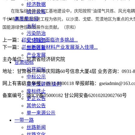
经济数据
在陇东综合能源化工基地建设中，庆阳按照“油煤气共炼、风光电耦
统计公报
高质量发展
千伏特高压直流外送工程为依托，以沙漠、戈壁、荒漠地区为重点的大型风
水利
国能源绿色低碳发展作出贡献。（宗和）
污染防治
上一篇：
印尼“禁铝”面临许多挑战...
文化旅游
下一篇：
兰州新区新材料产业发展渐入佳境...
生态修复
产业发展
主办单位：甘肃省经济研究院
甘肃招标
公开招标
地址：甘肃省兰州市庆阳路60号信息大厦4层 业务咨询：0931-880
中标公示
网上有害信息举报：0931-8800118 举报邮箱：gseiadmin@163.c
竞争性磋商/谈判
废标终止
备案编号：陇ICP备05000182 甘公网安备62010202002760号
更正公告
其他公告
单一来源公示
一带一路
丝路新闻
丝路文化