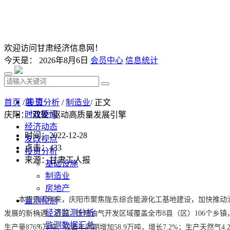
欢迎访问甘肃经济信息网！
今天是：
2026年8月6日
会员中心
信息统计
首 页
首页
/
投资分析
/
制造业
/ 正文
时政要闻
庆阳：“双轮”驱动高质量发展引擎
经济动态
时间：2022-12-28
发改视点
点击：
433
投资分析
来源：甘肃工人报
基础设施
制造业
房地产
本报讯近年来，庆阳市聚焦陇东综合能源化工基地建设，加快推动
监测预测
经济监测分析
发展的新机遇。目前，庆阳油气开发区域覆盖全市8县（区）106个乡镇
监测数据汇总
生产量876.6万吨，较去年同期增加58.9万吨，增长7.2%；生产天然气4