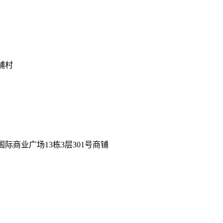
铺村
国际商业广场
13栋3层301号商铺