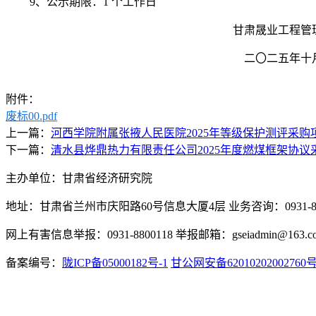
9、公示期限：1 个工作日
甘肃晟业工程管
二〇二
五
年十
附件：
废标00.pdf
上一篇：
河西学院附属张掖人民医院2025年等级保护测评采购
下一篇：
清水县烨鼎热力有限责任公司2025年度燃煤框架协议
主办单位：甘肃省经济研究院
地址：甘肃省兰州市庆阳路60号信息大厦4层 业务咨询：0931-880
网上有害信息举报：0931-8800118 举报邮箱：gseiadmin@163.c
备案编号：
陇ICP备05000182号-1
甘公网安备62010202002760