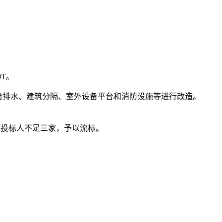
。
0T。
力、给排水、建筑分隔、室外设备平台和消防设施等进行改造。
效投标人不足三家
，
予以流标
。