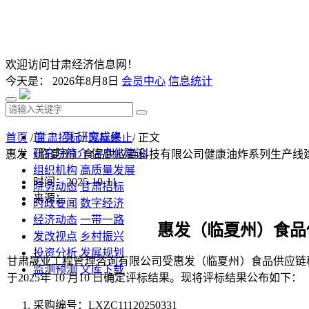
欢迎访问甘肃经济信息网！
今天是：
2026年8月8日
会员中心
信息统计
首 页
研究成果
首页
/
甘肃招标
/
废标终止
/ 正文
研究院简介
信息化建设
惠发（临夏州）食品供应链科技有限公司健康油炸系列生产线
组织机构
高质量发展
时间：2025-10-11
院务动态
甘肃招标
来源：
时政要闻
数字经济
经济动态
一带一路
惠发（临夏州）食品
发改视点
乡村振兴
投资分析
发展规划
甘肃晟业工程管理咨询有限公司
受
惠发（临夏州）食品供应链
监测预测
文库下载
于
202
5
年
10
月
10
日确定评标结果。现将评标结果公布如下：
采购编号：
LXZC11120250331