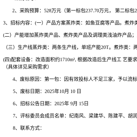
2、采购预算：
528万元（第一标包237.70万元， 第二标包2
3、招标内容：
(一）产品方案蒸炸类：如鱼豆腐等产品。煮炸
(二）产能增加蒸炸类产品、煮炸类产品及调理类浅油炸产品；产能
（三）生产线蒸炸类：两条生产线，单班产能
20T。煮炸类：
(四)配套设备：改造面积约1710m², 根据改造后生产线
（具体详见采购需求）
4、废标原因：
第一包：因有效投标人不足三家，予以流
5、废标日期：202
5
年
10
月
10
日
6、招标公告日期：202
5
年
9
月
15
日
7、评标委员会成员名单：
纪南风
、
梁建华
、
陈建平
、
胡
8、联系方式：