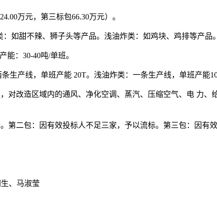
24.00万元，第三标包66.30万元）。
类：如甜不辣、狮子头等产品。浅油炸类：如鸡块、鸡排等产品
：30-40吨/单班。
两条生产线，单班产能 20T。浅油炸类：一条生产线，单班产能1
工 艺要求，对改造区域内的通风、净化空调、蒸汽、压缩空气、电 
标
。
第二包：因有效投标人不足三家，予以流标
。
第三包：因有
润生
、
马淑莹