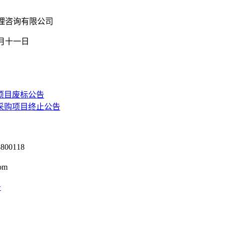
理咨询有限公司
月十
一
日
项目废标公告
采购项目终止公告
0118
om
号