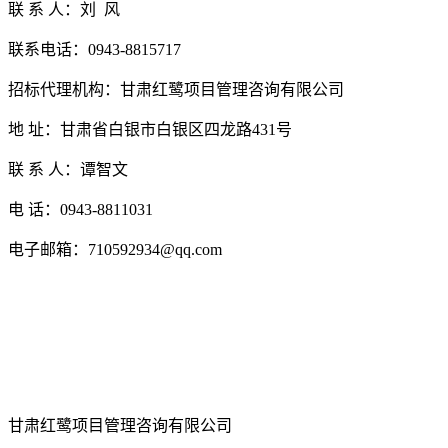
联
系
人：
刘
风
联系电话：
0943-8815717
招标代理机构：
甘肃红鹭项目管理咨询有限公司
地
址：甘肃省
白银市白银区四龙路
431
号
联
系
人：
谭智文
电
话：
0943-8811031
电子邮箱：
710592934
@
qq
.com
甘肃红鹭项目管理咨询有限公司