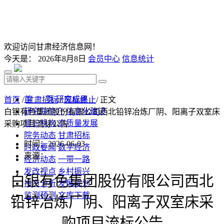
欢迎访问甘肃经济信息网！
今天是：
2026年8月8日
会员中心
信息统计
首 页
研究成果
首页
/
甘肃招标
/
废标终止
/ 正文
研究院简介
信息化建设
白银有色集团股份有限公司西北铅锌冶炼厂阴、阳离子双室床
组织机构
高质量发展
采购项目流标公告
院务动态
甘肃招标
时间：2026-06-03
时政要闻
数字经济
来源：
经济动态
一带一路
发改视点
乡村振兴
白银有色集团股份有限公司西北
投资分析
发展规划
监测预测
文库下载
铅锌冶炼厂阴、阳离子双室床采
购项目流标公告