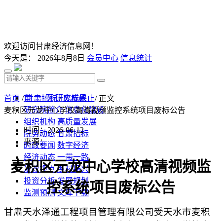
欢迎访问甘肃经济信息网！
今天是：
2026年8月8日
会员中心
信息统计
首 页
研究成果
首页
/
甘肃招标
/
废标终止
/ 正文
研究院简介
信息化建设
麦积区元龙中心学校高清视频监控系统项目废标公告
组织机构
高质量发展
时间：2026-06-12
院务动态
甘肃招标
来源：
时政要闻
数字经济
经济动态
一带一路
麦积区元龙中心学校高清视频监
发改视点
乡村振兴
投资分析
发展规划
控系统项目
废标公告
监测预测
文库下载
甘肃天水泽通工程项目管理有限公司受
天水市
麦积