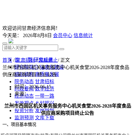
欢迎访问甘肃经济信息网！
今天是：
2026年8月8日
会员中心
信息统计
首 页
研究成果
首页
/
甘肃招标
/
废标终止
/ 正文
研究院简介
信息化建设
兰州市西固区机关事务服务中心机关食堂2026-2028年度食品
组织机构
高质量发展
供应商采购项目 终止公告
院务动态
甘肃招标
时间：2026-06-15
时政要闻
数字经济
来源：
经济动态
一带一路
发改视点
乡村振兴
兰州市西固区机关事务服务中心机关食堂
2026-2028年度食品
投资分析
发展规划
供应商采购项目终止公告
监测预测
文库下载
一、项目基本情况