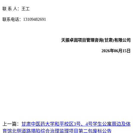
联
系
人：
王工
联系电话：
13109482691
天振卓润项目管理咨询
(甘肃)有限公司
2026年
06
月
15
日
上一篇：
甘肃中医药大学和平校区3号、4号学生公寓周边及体
育馆北侧道路塌陷综合治理监理项目第二包废标公告