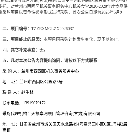
天振卓润项目管理咨询
(甘肃)有限公司
受
兰州市西固区机关事务服务中心
委托，对
兰州市西固区机关事务服务中心机关食堂
2026-2028年度食品供
商采购项目
以
竞争性磋商
形式进行采购，首次公告日期为
2026年
6
月
9
。
二、项目编号：
TZZRXMGLZX202603
7
三、项目终止的原因：
本项目因采购计划发生变化，现予以终止。
四、其它补充事宜：
无。
五、凡对本次公告内容提出询问，请按以下方式联系
采
购
人：兰州市西固区机关事务服务中心
地
址：兰州市西固区公园路
3号
联
系
人：赵生林
联系电话：
13919079172
采购代理机构：天振卓润项目管理咨询
(甘肃)有限公司
地
址：甘肃省兰州市城关区天水北路
494号嘉盛园小区C区1号楼2层
商铺