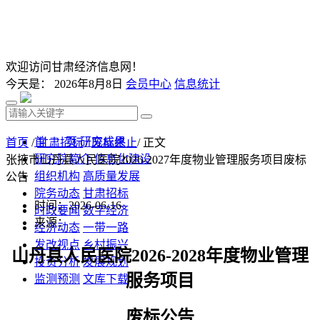
欢迎访问甘肃经济信息网！
今天是：
2026年8月8日
会员中心
信息统计
首 页
研究成果
首页
/
甘肃招标
/
废标终止
/ 正文
研究院简介
信息化建设
张掖市山丹县人民医院2026-2027年度物业管理服务项目废标
组织机构
高质量发展
公告
院务动态
甘肃招标
时间：2026-06-16
时政要闻
数字经济
来源：
经济动态
一带一路
发改视点
乡村振兴
山丹县人民医院
2026-2028年度物业管理
投资分析
发展规划
服务项目
监测预测
文库下载
废标公告