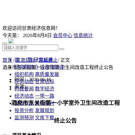
欢迎访问甘肃经济信息网！
今天是：
2026年8月8日
会员中心
信息统计
首 页
研究成果
首页
/
甘肃招标
/
废标终止
/ 正文
研究院简介
信息化建设
酒泉市东关街第一小学室外卫生间改造工程终止公告
组织机构
高质量发展
时间：2026-06-16
院务动态
甘肃招标
来源：
时政要闻
数字经济
经济动态
一带一路
酒泉市东关街第一小学室外卫生间改造工程
发改视点
乡村振兴
投资分析
发展规划
监测预测
文库下载
终止
公告