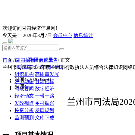
欢迎访问甘肃经济信息网！
今天是：
2026年8月7日
会员中心
信息统计
首 页
研究成果
首页
/
甘肃招标
/
更正公告
/ 正文
研究院简介
信息化建设
兰州市司法局2026年度兰州市行政执法人员综合法律知识网
组织机构
高质量发展
时间：2026-06-03
院务动态
甘肃招标
来源：
时政要闻
数字经济
经济动态
一带一路
兰州市司法局
2
发改视点
乡村振兴
投资分析
发展规划
监测预测
文库下载