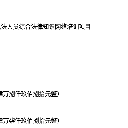
政执法人员综合法律知识网络培训项目
肆拾肆万捌仟玖佰捌拾元整）
肆拾肆万柒仟玖佰捌拾元整）