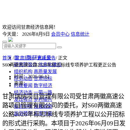
欢迎访问甘肃经济信息网！
今天是：
2026年8月9日
会员中心
信息统计
首 页
研究成果
首页
/
甘肃招标
/
更正公告
/ 正文
研究院简介
信息化建设
S60两徽高速公路2026年标志标线专项养护工程更正公告
组织机构
高质量发展
时间：2026-06-12
院务动态
甘肃招标
来源：
时政要闻
数字经济
经济动态
一带一路
甘肃
瑞纳
项目管理有限公司受甘肃两徽高速公
发改视点
乡村振兴
路项目管理有限公司
的委
托，对
S60两徽高速
投资分析
发展规划
公路2026年标志标线专项养护工程
监测预测
文库下载
以公开招标
的形式进行采购。本项目于
202
6
年
06
月
09
日发