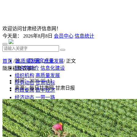
欢迎访问甘肃经济信息网！
今天是：
2026年8月8日
会员中心
信息统计
首 页
研究成果
首页
/
高质量发展
/
产业发展
/ 正文
研究院简介
信息化建设
陇原初夏农事忙
组织机构
高质量发展
时间：2026-05-13
院务动态
甘肃招标
来源：每日甘肃网-甘肃日报
时政要闻
数字经济
经济动态
一带一路
发改视点
乡村振兴
投资分析
发展规划
监测预测
文库下载