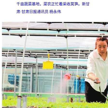
千亩蔬菜基地，菜农正忙着采收莴笋。新甘
肃·甘肃日报通讯员 杨永伟