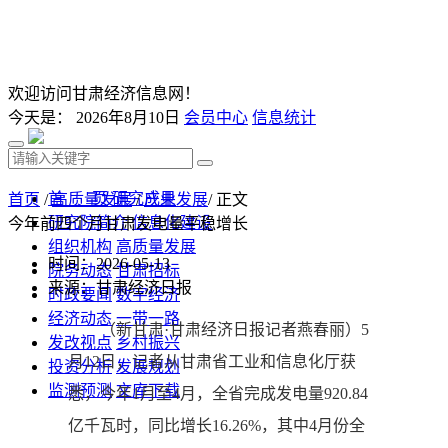
欢迎访问甘肃经济信息网！
今天是：
2026年8月10日
会员中心
信息统计
首 页
研究成果
首页
/
高质量发展
/
产业发展
/ 正文
研究院简介
信息化建设
今年前四个月甘肃发电量平稳增长
组织机构
高质量发展
时间：2026-05-13
院务动态
甘肃招标
来源：甘肃经济日报
时政要闻
数字经济
经济动态
一带一路
（新甘肃·甘肃经济日报记者燕春丽）5
发改视点
乡村振兴
月12日，记者从甘肃省工业和信息化厅获
投资分析
发展规划
监测预测
文库下载
悉，今年1月至4月，全省完成发电量920.84
亿千瓦时，同比增长16.26%，其中4月份全