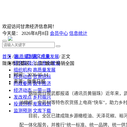
欢迎访问甘肃经济信息网！
今天是：
2026年8月8日
会员中心
信息统计
首 页
研究成果
首页
/
高质量发展
/
产业发展
/ 正文
研究院简介
信息化建设
陇南市武都区：山货“触电”畅销全国
组织机构
高质量发展
时间：2026-05-14
院务动态
甘肃招标
来源：陇南日报
时政要闻
数字经济
经济动态
一带一路
据陇南日报武都报道（通讯员黄骊珠）近年来，武
发改视点
乡村振兴
油橄榄、中药材等特色农货搭上电商“快车”，助力乡
投资分析
发展规划
监测预测
文库下载
目前，全区已建成陇乡源橄榄油、天泽花椒、裕河茶
配一体化服务，并推行“统一标准、统一品牌、统一供货