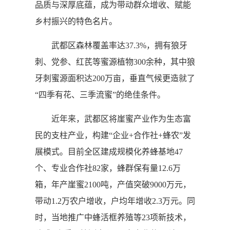
品质与深厚底蕴，成为带动群众增收、赋能
乡村振兴的特色名片。
武都区森林覆盖率达37.3%，拥有狼牙
刺、党参、红芪等蜜源植物300余种，其中狼
牙刺蜜源面积达200万亩，垂直气候更造就了
“四季有花、三季流蜜”的绝佳条件。
近年来，武都区将崖蜜产业作为生态富
民的支柱产业，构建“企业+合作社+蜂农”发
展模式。目前全区建成规模化养蜂基地47
个、专业合作社82家，蜂群保有量12.6万
箱，年产崖蜜2100吨，产值突破9000万元，
带动1.2万农户增收，户均年增收2.3万元。同
时，当地推广中蜂活框养殖等23项新技术，