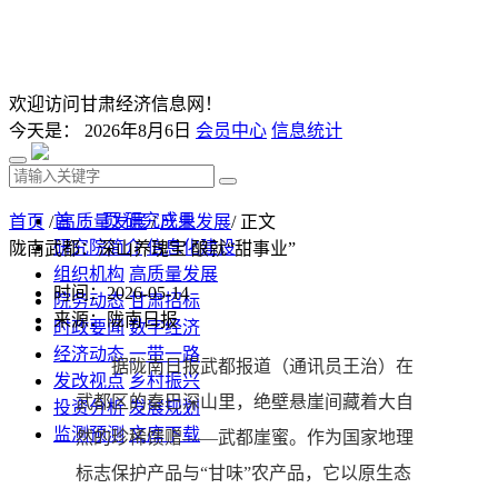
欢迎访问甘肃经济信息网！
今天是：
2026年8月6日
会员中心
信息统计
首 页
研究成果
首页
/
高质量发展
/
产业发展
/ 正文
研究院简介
信息化建设
陇南武都：深山养瑰宝 酿就“甜事业”
组织机构
高质量发展
时间：2026-05-14
院务动态
甘肃招标
来源：陇南日报
时政要闻
数字经济
经济动态
一带一路
据陇南日报武都报道（通讯员王治）在
发改视点
乡村振兴
武都区的秦巴深山里，绝壁悬崖间藏着大自
投资分析
发展规划
监测预测
文库下载
然的珍稀馈赠——武都崖蜜。作为国家地理
标志保护产品与“甘味”农产品，它以原生态