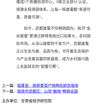
建成3个质量检测中心，9家企业获SC认证，
搭建全程溯源体系，让每一瓶崖蜜都“来源可
查、质量可溯”。
如今，武都崖蜜不仅畅销国内，裕河“金
丝崖蜜”更通过跨境电商出口加拿大，走向国
际市场。从深山崖壁到千家万户，武都崖蜜
正以生态为基、品质为核，书写着生态保护
与产业发展双赢的新篇章，成为乡村振兴路
上名副其实的“甜蜜引擎”。
上一篇：
临夏县：高原夏菜产销两旺助农增收
下一篇：
陇南市武都区：山货“触电”畅销全国
主办单位：甘肃省经济研究院