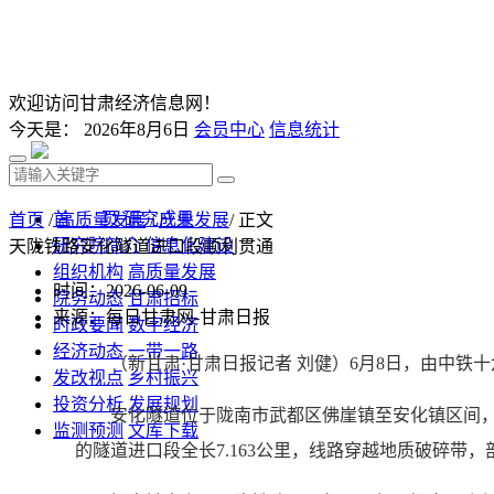
欢迎访问甘肃经济信息网！
今天是：
2026年8月6日
会员中心
信息统计
首 页
研究成果
首页
/
高质量发展
/
产业发展
/ 正文
研究院简介
信息化建设
天陇铁路安化隧道进口段顺利贯通
组织机构
高质量发展
时间：2026-06-09
院务动态
甘肃招标
来源：每日甘肃网-甘肃日报
时政要闻
数字经济
经济动态
一带一路
（新甘肃·甘肃日报记者 刘健）6月8日，由中
发改视点
乡村振兴
投资分析
发展规划
安化隧道位于陇南市武都区佛崖镇至安化镇区间，穿越
监测预测
文库下载
的隧道进口段全长7.163公里，线路穿越地质破碎带