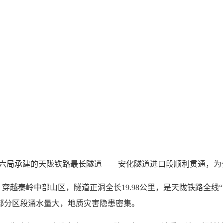
铁十六局承建的天陇铁路最长隧道——安化隧道进口段顺利贯通，
秦岭中部山区，隧道正洞全长19.98公里，是天陇铁路全线“
，部分区段涌水量大，地质灾害隐患密集。