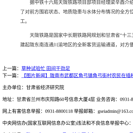
据中铁十六局天陇铁路项目部项目经理梁辛酉介绍，
了对前方围岩状态、地质隐患与水体分布情况的全方位
工。
天陇铁路是国家中长期铁路网规划和甘肃省“十三五
建起陇东南连通川渝地区的全新客货运输通道，对方
上一篇：
草种试验忙 田间干劲足
下一篇：
【图片新闻】陇南市武都区角弓镇角弓街村农民在插
主办单位：甘肃省经济研究院
地址：甘肃省兰州市庆阳路60号信息大厦4层 业务咨询：0931-880
网上有害信息举报：0931-8800118 举报邮箱：gseiadmin@163.c
中央网信办(国家互联网信息办公室)违法和不良信息举报中心：www.