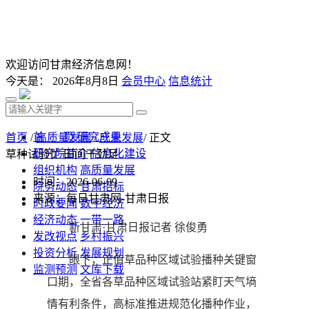
欢迎访问甘肃经济信息网！
今天是：
2026年8月8日
会员中心
信息统计
首 页
研究成果
首页
/
高质量发展
/
产业发展
/ 正文
研究院简介
信息化建设
草种试验忙 田间干劲足
组织机构
高质量发展
时间：2026-06-09
院务动态
甘肃招标
来源：每日甘肃网-甘肃日报
时政要闻
数字经济
经济动态
一带一路
新甘肃·甘肃日报记者 徐俊勇
发改视点
乡村振兴
投资分析
发展规划
眼下，正值草品种区域试验播种关键窗
监测预测
文库下载
口期，全省各草品种区域试验站紧盯天气墒
情有利条件，高标准推进规范化播种作业，