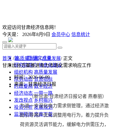
欢迎访问甘肃经济信息网！
今天是：
2026年8月9日
会员中心
信息统计
首 页
研究成果
首页
/
高质量发展
/
产业发展
/ 正文
研究院简介
信息化建设
甘肃出台方案推进电力市场化需求响应工作
组织机构
高质量发展
时间：2026-06-09
院务动态
甘肃招标
来源：甘肃经济日报
时政要闻
数字经济
经济动态
一带一路
（新甘肃·甘肃经济日报记者 燕春丽）
发改视点
乡村振兴
为进一步深化电力需求侧管理，通过经济激
投资分析
发展规划
监测预测
文库下载
励引导用户优化调整用电行为，着力提升负
荷资源灵活调节能力，缓解电力供需压力，