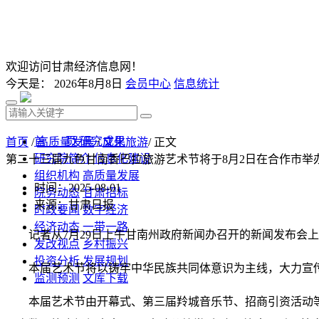
欢迎访问甘肃经济信息网！
今天是：
2026年8月8日
会员中心
信息统计
首 页
研究成果
首页
/
高质量发展
/
文化旅游
/ 正文
研究院简介
信息化建设
第二十三届九色甘南香巴拉旅游艺术节将于8月2日在合作市举
组织机构
高质量发展
时间：2025-08-01
院务动态
甘肃招标
来源：甘肃日报
时政要闻
数字经济
经济动态
一带一路
记者从7月29日上午甘南州政府新闻办召开的新闻发布会
发改视点
乡村振兴
投资分析
发展规划
本届艺术节将以铸牢中华民族共同体意识为主线，大力宣传
监测预测
文库下载
本届艺术节由开幕式、第三届羚城音乐节、招商引资活动等