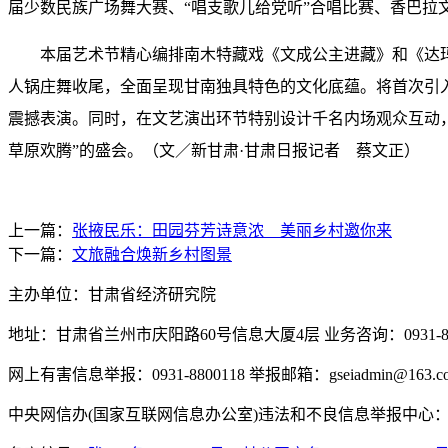
届少数民族广场舞大赛、“唱支歌儿给党听”
合唱比赛
、香巴拉
本届艺术节精心编排南木特藏戏《文成公主进藏》和《达玛
人锅庄舞收尾，全面呈现甘南独具特色的文化底蕴。将首次引
震撼表演。同时，在文艺演出环节特别设计千名内场观众互动
草原欢腾”的盛会。（文／新甘肃·甘肃日报记者 蔡文正）
上一篇：
张掖民乐：田园芬芳诗意浓 美丽乡村邀你来
下一篇：
文旅融合焕新乡村图景
主办单位：甘肃省经济研究院
地址：甘肃省兰州市庆阳路60号信息大厦4层 业务咨询：0931-880
网上有害信息举报：0931-8800118 举报邮箱：gseiadmin@163.c
中央网信办(国家互联网信息办公室)违法和不良信息举报中心：www.