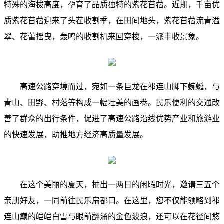
特殊的海拔高度，孕育了品质独特的紫花苜蓿。近期，千亩优
质紫花苜蓿迎来了头茬收割季，在田间地头，紫花苜蓿流青溢
翠、花蕾摇曳，轰鸣的收割机来回穿梭，一派丰收景象。
高速公路穿境而过，宛如一条巨龙在祁连山脚下蜿蜒，与
青山、田野、村落等构成一幅壮美的画卷。民乐便利的交通改
善了群众的出行条件，促进了高速公路沿线优势产业和旅游业
的快速发展，助推地方经济高质量发展。
在这个美丽的夏天，抽出一两日的闲暇时光，邀请三五个
亲朋好友，一同前往民乐扁都口。在这里，您不仅能领略到祁
连山巅的皑皑白雪与眼前翻涌的金色波浪，还可以在花径间悠