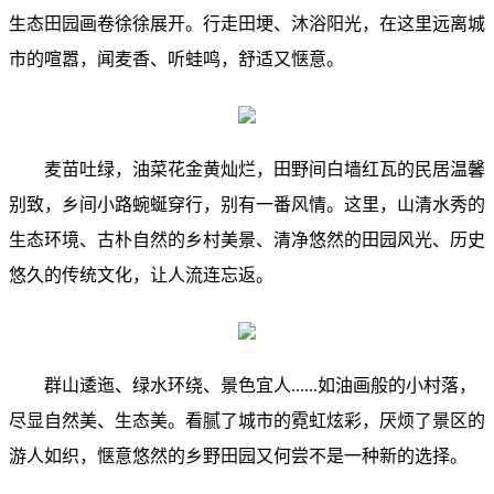
生态田园画卷徐徐展开。行走田埂、沐浴阳光，在这里远离城
市的喧嚣，闻麦香、听蛙鸣，舒适又惬意。
麦苗吐绿，油菜花金黄灿烂，田野间白墙红瓦的民居温馨
别致，乡间小路蜿蜒穿行，别有一番风情。这里，山清水秀的
生态环境、古朴自然的乡村美景、清净悠然的田园风光、历史
悠久的传统文化，让人流连忘返。
群山逶迤、绿水环绕、景色宜人......如油画般的小村落，
尽显自然美、生态美。看腻了城市的霓虹炫彩，厌烦了景区的
游人如织，惬意悠然的乡野田园又何尝不是一种新的选择。