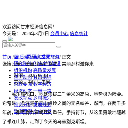
欢迎访问甘肃经济信息网！
今天是：
2026年8月7日
会员中心
信息统计
首 页
研究成果
首页
/
高质量发展
/
文化旅游
/ 正文
研究院简介
信息化建设
张掖民乐：田园芬芳诗意浓 美丽乡村邀你来
组织机构
高质量发展
时间：2025-08-01
院务动态
甘肃招标
来源：中国甘肃网
时政要闻
数字经济
经济动态
一带一路
民乐扁都口，地处海拔三千余米的高原，地势极为险要。
发改视点
乡村振兴
它曾是一条深藏于群山峻岭之间的无名峡谷，然而，在两千多
投资分析
发展规划
监测预测
文库下载
年前，张骞肩负着朝廷的重任，手持符节，从这里勇敢地翻越
了祁连山脉，走到了今天的乌兹别克斯坦。