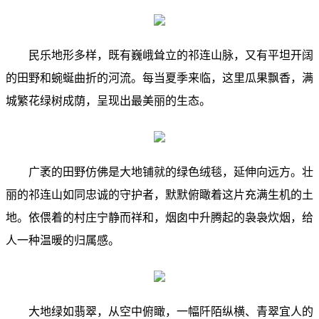
民乐地形多样，既有巍峨耸立的祁连山脉，又有平坦开阔
的田野和蜿蜒曲折的河流。每当夏季来临，这里瓜果飘香，满
城繁花绿树成荫，呈现出最美丽的生态。
广袤的田野仿佛是大地铺就的绿色绒毯，延伸向远方。壮
丽的祁连山如同忠诚的守护者，默默俯瞰着这片充满生机的土
地。依偎着的村庄宁静而祥和，烟囱中升腾起的袅袅炊烟，给
人一种温暖的归属感。
大地绿如翡翠，从空中俯瞰，一幅阡陌纵横、青翠宜人的