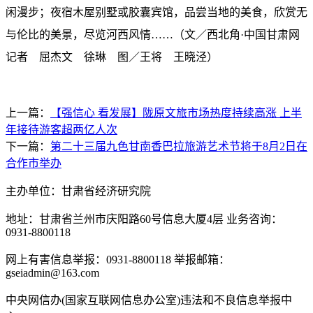
闲漫步；夜宿木屋别墅或胶囊宾馆，品尝当地的美食，欣赏无
与伦比的美景，尽览河西风情……（文／西北角·中国甘肃网
记者 屈杰文 徐琳 图／王将 王晓泾）
上一篇：
【强信心 看发展】陇原文旅市场热度持续高涨 上半
年接待游客超两亿人次
下一篇：
第二十三届九色甘南香巴拉旅游艺术节将于8月2日在
合作市举办
主办单位：甘肃省经济研究院
地址：甘肃省兰州市庆阳路60号信息大厦4层 业务咨询：
0931-8800118
网上有害信息举报：0931-8800118 举报邮箱：
gseiadmin@163.com
中央网信办(国家互联网信息办公室)违法和不良信息举报中