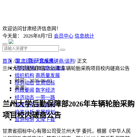
欢迎访问甘肃经济信息网！
今天是：
2026年8月7日
会员中心
信息统计
首 页
研究成果
首页
/
甘肃招标
/
竞争性磋商/谈判
/ 正文
研究院简介
信息化建设
兰州大学后勤保障部2026年车辆轮胎采购项目校内磋商公告
组织机构
高质量发展
时间：2026-06-03
院务动态
甘肃招标
来源：
时政要闻
数字经济
经济动态
一带一路
兰州大学后勤保障部
2026
年车辆轮胎采购
发改视点
乡村振兴
投资分析
发展规划
项目校内磋商公告
监测预测
文库下载
甘肃省招标中心有限公司受兰州大学
委托，根据《中华人民