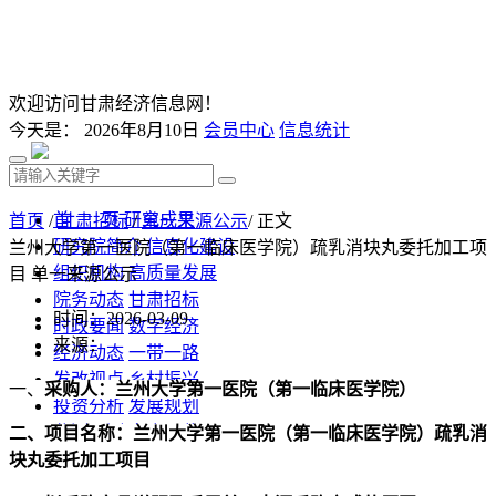
欢迎访问甘肃经济信息网！
今天是：
2026年8月10日
会员中心
信息统计
首 页
研究成果
首页
/
甘肃招标
/
单一来源公示
/ 正文
研究院简介
信息化建设
兰州大学第一医院（第一临床医学院）疏乳消块丸委托加工项
组织机构
高质量发展
目 单一来源公示
院务动态
甘肃招标
时间：2026-03-09
时政要闻
数字经济
来源：
经济动态
一带一路
发改视点
乡村振兴
一、
采购人：兰州大学第一医院（第一临床医学院）
投资分析
发展规划
监测预测
文库下载
二、项目名称：兰州大学第一医院（第一临床医学院）疏乳消
块丸委托加工项目