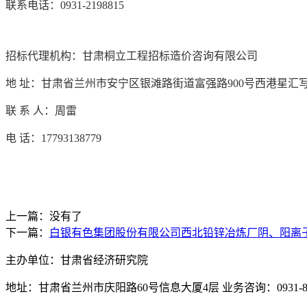
联系电话：
0931-2198815
招标代理机构：甘肃桐立工程招标造价咨询有限公司
地
址：甘肃省兰州市安宁区银滩路街道富强路
900号西港星汇写
联
系
人：周雷
电
话：
17793138779
上一篇：没有了
下一篇：
白银有色集团股份有限公司西北铅锌冶炼厂阴、阳离
主办单位：甘肃省经济研究院
地址：甘肃省兰州市庆阳路60号信息大厦4层 业务咨询：0931-880