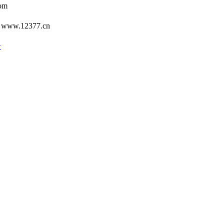
om
12377.cn
号