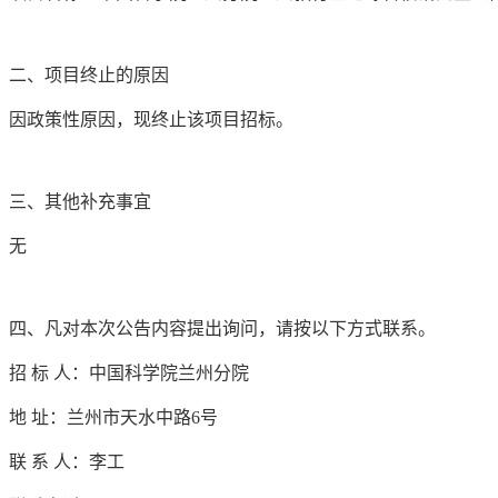
二、项目终止的原因
因
政策性原因
，现终止该项目招标。
三、其他补充事宜
无
四、凡对本次公告内容提出询问，请按以下方式联系。
招
标
人：中国科学院兰州分院
地
址：兰州市天水中路6号
联
系
人：
李工