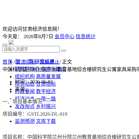
欢迎访问甘肃经济信息网！
今天是：
2026年8月7日
会员中心
信息统计
首 页
研究成果
首页
/
甘肃招标
/
废标终止
/ 正文
研究院简介
信息化建设
中国科学院兰州分院兰州教育基地综合楼研究生公寓家具采购
组织机构
高质量发展
时间：2026-06-03
院务动态
甘肃招标
来源：
时政要闻
数字经济
经济动态
一带一路
一、项目基本情况
发改视点
乡村振兴
投资分析
发展规划
项目编号：
GSTL2026-DL-019
监测预测
文库下载
项目名称：中国科学院兰州分院兰州教育基地综合楼研究生公