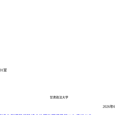
01
室
甘肃政法大学
26
年