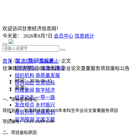
欢迎访问甘肃经济信息网！
今天是：
2026年8月7日
会员中心
信息统计
首 页
研究成果
首页
/
甘肃招标
/
废标终止
/ 正文
研究院简介
信息化建设
甘肃政法大学2026年本科生毕业论文查重服务项目废标公告
组织机构
高质量发展
时间：2026-06-15
院务动态
甘肃招标
来源：
时政要闻
数字经济
经济动态
一带一路
一、项目基本情况：
发改视点
乡村振兴
项目名称：
甘肃政法大学
2026
年本科生毕业论文查重服务项目
投资分析
发展规划
监测预测
文库下载
项目
编号：
GSZF2026FW06
二、项目废标原因