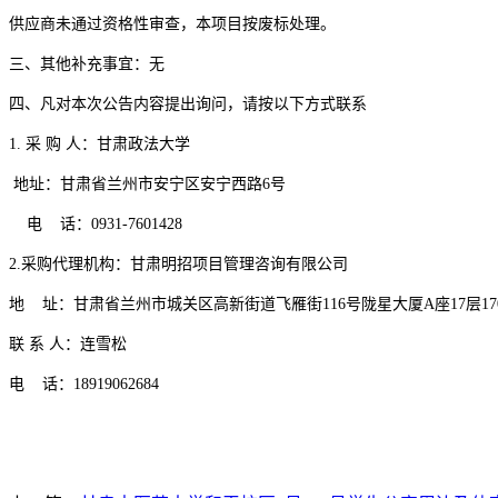
供应商
未通过资格性审查
，
本项目
按废标处理。
三、
其他补充事宜：无
四、
凡对本次公告内容提出询问，请按以下方式联系
1.
采
购
人：
甘肃政法大学
地址：甘肃省兰州市安宁区安宁西路
6
号
电
话：
0931-7601428
2.
采购代理机构：甘肃
明招项目管理咨询
有限公司
地
址：
甘肃省兰州市城关区高新街道飞雁街
116
号陇星大厦
A
座
17
层
17
联
系
人：
连雪松
电
话：
18919062684
20