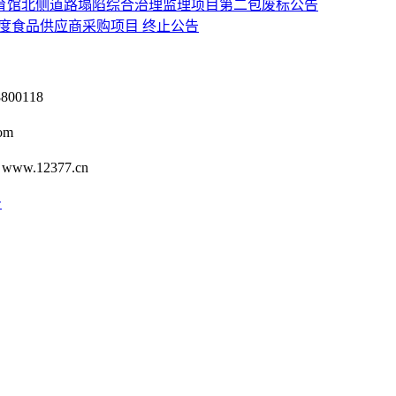
育馆北侧道路塌陷综合治理监理项目第二包废标公告
8年度食品供应商采购项目 终止公告
0118
om
12377.cn
号