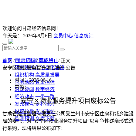
欢迎访问甘肃经济信息网！
今天是：
2026年8月6日
会员中心
信息统计
首 页
研究成果
首页
/
甘肃招标
/
废标终止
/ 正文
研究院简介
信息化建设
安宁区物业服务提升项目废标公告
组织机构
高质量发展
时间：2026-06-16
院务动态
甘肃招标
来源：
时政要闻
数字经济
经济动态
一带一路
安宁区物业服务提升项目
废
标公告
发改视点
乡村振兴
投资分析
发展规划
甘肃省建设监理有限责任公司受兰州市安宁区住房和城乡建设
监测预测
文库下载
局的委托，对
“安宁区物业服务提升项目”以竞争性磋商形式进
行采购
，现将结果公布如下：