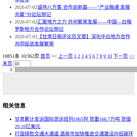
2026-07-02
诚待八方客 合作启新篇——“产业融通 发展
共赢”分论坛侧记
2026-07-02
汇聚地方之力 共创繁荣发展——中国—白俄
罗斯地方合作论坛侧记
2026-07-02
【甘肃日报评论员文章】深化中白地方合作
共同促进发展繁荣
10851条 10/362页
首页
<<
上一页
1
2
3
4
5
6
7
8
9
10
下一页
>>
末页
相关信息
甘肃累计发运国际货运班列1965列 货重166.7万吨 货值
29.16亿美元
打造绿色交通大通道 酒泉市加快推进交通建设向低碳环