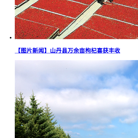
【图片新闻】山丹县万余亩枸杞喜获丰收