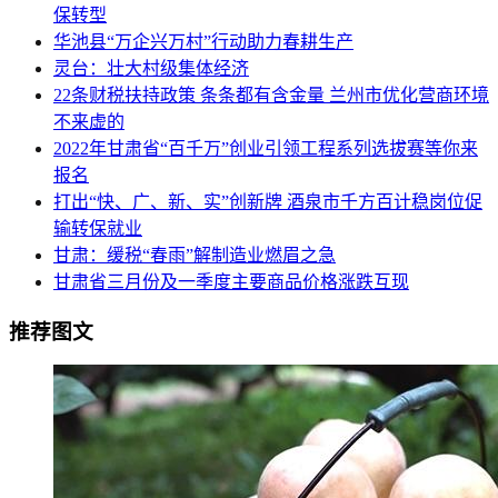
保转型
华池县“万企兴万村”行动助力春耕生产
灵台：壮大村级集体经济
22条财税扶持政策 条条都有含金量 兰州市优化营商环境
不来虚的
2022年甘肃省“百千万”创业引领工程系列选拔赛等你来
报名
打出“快、广、新、实”创新牌 酒泉市千方百计稳岗位促
输转保就业
甘肃：缓税“春雨”解制造业燃眉之急
甘肃省三月份及一季度主要商品价格涨跌互现
推荐图文