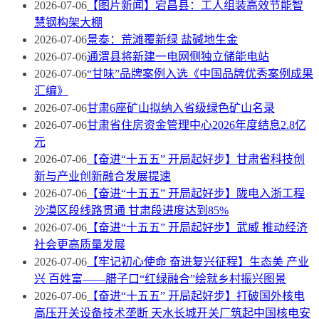
2026-07-06
【图片新闻】宕昌县：工人组装高效节能智
慧钢构架大棚
2026-07-06
景泰：荒滩覆新绿 盐碱地生金
2026-07-06
通渭县将新建一电网侧独立储能电站
2026-07-06
“甘味”品牌案例入选《中国品牌优秀案例成果
汇编》
2026-07-06
甘肃6座矿山拟纳入省级绿色矿山名录
2026-07-06
甘肃省住房资金管理中心2026年度结息2.8亿
元
2026-07-06
【奋进“十五五” 开局起好步】甘肃省科技创
新与产业创新融合发展提速
2026-07-06
【奋进“十五五” 开局起好步】陇电入浙工程
沙漠区段线路贯通 甘肃段进度达到85%
2026-07-06
【奋进“十五五” 开局起好步】武威 推动经济
社会更高质量发展
2026-07-06
【牢记初心使命 奋进复兴征程】生态美 产业
兴 百姓富——腊子口“红绿融合”绘就乡村振兴图景
2026-07-06
【奋进“十五五” 开局起好步】打破国外核电
高压开关设备技术垄断 天水长城开关厂筑起中国核电安