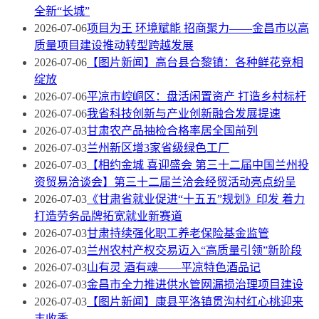
全新“长城”
2026-07-06
项目为王 环境赋能 招商聚力——金昌市以高
质量项目建设推动转型跨越发展
2026-07-06
【图片新闻】高台县合黎镇：各种鲜花竞相
绽放
2026-07-06
平凉市崆峒区：盘活闲置资产 打造乡村标杆
2026-07-06
我省科技创新与产业创新融合发展提速
2026-07-03
甘肃农产品抽检合格率居全国前列
2026-07-03
兰州新区增3家省级绿色工厂
2026-07-03
【相约金城 喜迎盛会 第三十二届中国兰州投
资贸易洽谈会】第三十二届兰洽会经贸活动亮点纷呈
2026-07-03
《甘肃省就业促进“十五五”规划》印发 着力
打造劳务品牌拓宽就业新赛道
2026-07-03
甘肃持续强化职工养老保险基金监管
2026-07-03
兰州农村产权交易迈入“高质量引领”新阶段
2026-07-03
山有灵 酒有魂——平凉特色酒品记
2026-07-03
金昌市全力推进供水管网漏损治理项目建设
2026-07-03
【图片新闻】康县平洛镇贯沟村红心桃迎来
丰收季