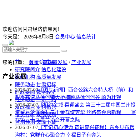
欢迎访问甘肃经济信息网！
今天是：
2026年8月8日
会员中心
信息统计
首 页
研究成果
您的位置：
首页
/
高质量发展
/
产业发展
研究院简介
信息化建设
产业发展
组织机构
高质量发展
院务动态
甘肃招标
2026-07-07
【图片新闻】西合公路六合特大桥（前）和
时政要闻
数字经济
银百高速马莲河特大桥横跨马莲河河谷 蔚为壮观
经济动态
一带一路
2026-07-07
【相约金城 喜迎盛会 第三十二届中国兰州投
发改视点
乡村振兴
资贸易洽谈会】三十余载绽芳华 丝路盛会启新程——写
投资分析
发展规划
在第三十二届兰洽会开幕之际
监测预测
文库下载
2026-07-07
【牢记初心使命 奋进复兴征程】东乡县布楞
沟村：党群齐心聚合力 幸福日子有奔头