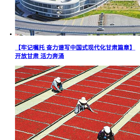
【牢记嘱托 奋力谱写中国式现代化甘肃篇章】
开放甘肃 活力奔涌