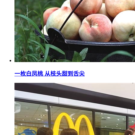
一枚白凤桃 从枝头甜到舌尖