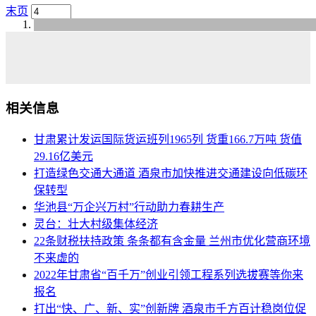
末页
相关信息
甘肃累计发运国际货运班列1965列 货重166.7万吨 货值
29.16亿美元
打造绿色交通大通道 酒泉市加快推进交通建设向低碳环
保转型
华池县“万企兴万村”行动助力春耕生产
灵台：壮大村级集体经济
22条财税扶持政策 条条都有含金量 兰州市优化营商环境
不来虚的
2022年甘肃省“百千万”创业引领工程系列选拔赛等你来
报名
打出“快、广、新、实”创新牌 酒泉市千方百计稳岗位促