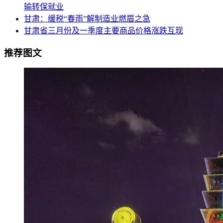
输转保就业
甘肃：缓税“春雨”解制造业燃眉之急
甘肃省三月份及一季度主要商品价格涨跌互现
推荐图文