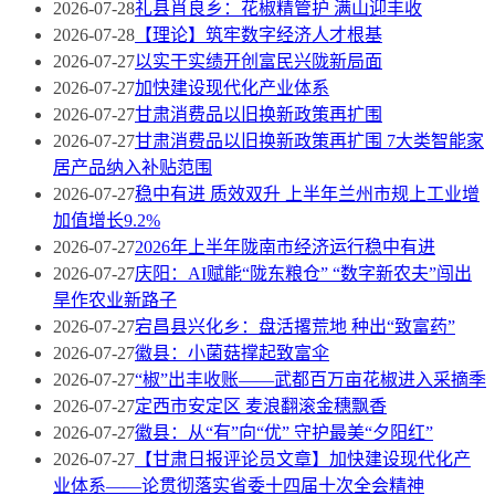
2026-07-28
礼县肖良乡：花椒精管护 满山迎丰收
2026-07-28
【理论】筑牢数字经济人才根基
2026-07-27
以实干实绩开创富民兴陇新局面
2026-07-27
加快建设现代化产业体系
2026-07-27
甘肃消费品以旧换新政策再扩围
2026-07-27
甘肃消费品以旧换新政策再扩围 7大类智能家
居产品纳入补贴范围
2026-07-27
稳中有进 质效双升 上半年兰州市规上工业增
加值增长9.2%
2026-07-27
2026年上半年陇南市经济运行稳中有进
2026-07-27
庆阳：AI赋能“陇东粮仓” “数字新农夫”闯出
旱作农业新路子
2026-07-27
宕昌县兴化乡：盘活撂荒地 种出“致富药”
2026-07-27
徽县：小菌菇撑起致富伞
2026-07-27
“椒”出丰收账——武都百万亩花椒进入采摘季
2026-07-27
定西市安定区 麦浪翻滚金穗飘香
2026-07-27
徽县：从“有”向“优” 守护最美“夕阳红”
2026-07-27
【甘肃日报评论员文章】加快建设现代化产
业体系——论贯彻落实省委十四届十次全会精神