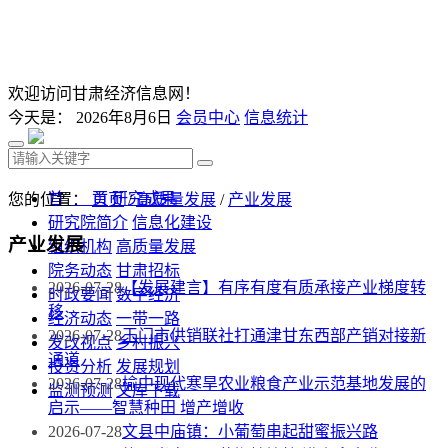
欢迎访问甘肃经济信息网！
今天是：
2026年8月6日
会员中心
信息统计
首 页
研究成果
您的位置：
首页
/
高质量发展
/
产业发展
研究院简介
信息化建设
产业发展
组织机构
高质量发展
院务动态
甘肃招标
2026-07-28
【发展建言】有序有度有质承接产业梯度转
时政要闻
数字经济
移
经济动态
一带一路
2026-07-28
玉门市供销联社打通津甘东西部产销对接新
发改视点
乡村振兴
通道
投资分析
发展规划
2026-07-28
榆中现代寒旱农业粮食产业示范基地发展的
监测预测
文库下载
启示——智慧种田 增产增收
2026-07-28
文县中庙镇：小葡萄串起甜蜜振兴路