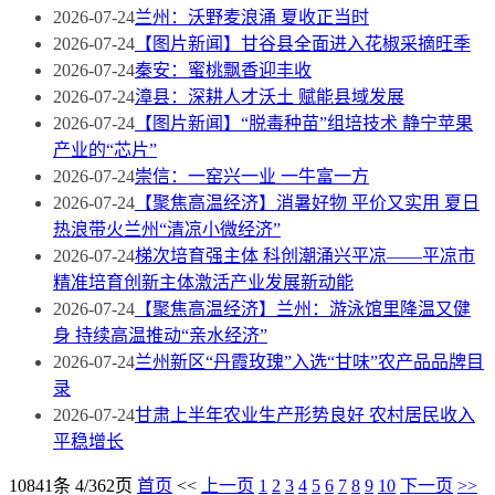
2026-07-24
兰州：沃野麦浪涌 夏收正当时
2026-07-24
【图片新闻】甘谷县全面进入花椒采摘旺季
2026-07-24
秦安：蜜桃飘香迎丰收
2026-07-24
漳县：深耕人才沃土 赋能县域发展
2026-07-24
【图片新闻】“脱毒种苗”组培技术 静宁苹果
产业的“芯片”
2026-07-24
崇信：一窑兴一业 一牛富一方
2026-07-24
【聚焦高温经济】消暑好物 平价又实用 夏日
热浪带火兰州“清凉小微经济”
2026-07-24
梯次培育强主体 科创潮涌兴平凉——平凉市
精准培育创新主体激活产业发展新动能
2026-07-24
【聚焦高温经济】兰州：游泳馆里降温又健
身 持续高温推动“亲水经济”
2026-07-24
兰州新区“丹霞玫瑰”入选“甘味”农产品品牌目
录
2026-07-24
甘肃上半年农业生产形势良好 农村居民收入
平稳增长
10841条 4/362页
首页
<<
上一页
1
2
3
4
5
6
7
8
9
10
下一页
>>