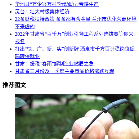
华池县“万企兴万村”行动助力春耕生产
灵台：壮大村级集体经济
22条财税扶持政策 条条都有含金量 兰州市优化营商环境
不来虚的
2022年甘肃省“百千万”创业引领工程系列选拔赛等你来
报名
打出“快、广、新、实”创新牌 酒泉市千方百计稳岗位促
输转保就业
甘肃：缓税“春雨”解制造业燃眉之急
甘肃省三月份及一季度主要商品价格涨跌互现
推荐图文