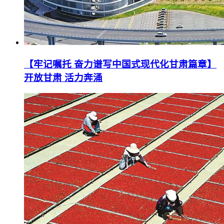
【牢记嘱托 奋力谱写中国式现代化甘肃篇章】
开放甘肃 活力奔涌