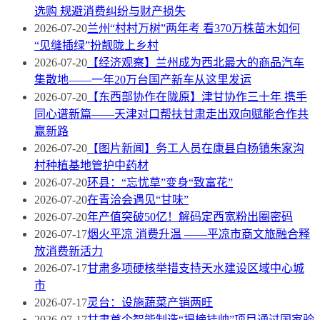
选购 规避消费纠纷与财产损失
2026-07-20
兰州“村村万树”两年考 看370万株苗木如何
“见缝插绿”扮靓陇上乡村
2026-07-20
【经济观察】兰州成为西北最大的商品汽车
集散地——一年20万台国产新车从这里发运
2026-07-20
【东西部协作在陇原】津甘协作三十年 携手
同心谱新篇——天津对口帮扶甘肃走出双向赋能合作共
赢新路
2026-07-20
【图片新闻】务工人员在康县白杨镇朱家沟
村种植基地管护中药材
2026-07-20
环县：“忘忧草”变身“致富花”
2026-07-20
在青洽会遇见“甘味”
2026-07-20
年产值突破50亿！解码定西宽粉出圈密码
2026-07-17
烟火平凉 消费升温 ——平凉市商文旅融合释
放消费新活力
2026-07-17
甘肃多项硬核举措支持天水建设区域中心城
市
2026-07-17
灵台：设施蔬菜产销两旺
2026-07-17
甘肃首个智能制造“揭榜挂帅”项目通过国家验