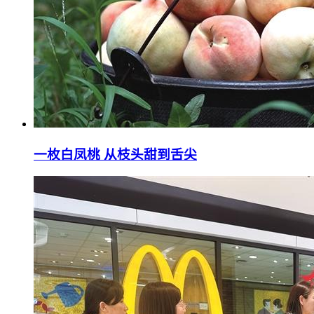
一枚白凤桃 从枝头甜到舌尖