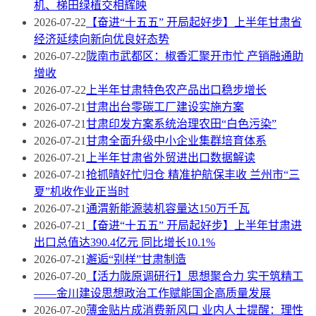
机、梯田绿植交相辉映
2026-07-22
【奋进“十五五” 开局起好步】上半年甘肃省
经济延续向新向优良好态势
2026-07-22
陇南市武都区：椒香汇聚开市忙 产销融通助
增收
2026-07-22
上半年甘肃特色农产品出口稳步增长
2026-07-21
甘肃出台零碳工厂建设实施方案
2026-07-21
甘肃印发方案系统治理农田“白色污染”
2026-07-21
甘肃全面升级中小企业集群培育体系
2026-07-21
上半年甘肃省外贸进出口数据解读
2026-07-21
抢抓晴好忙归仓 精准护航保丰收 兰州市“三
夏”机收作业正当时
2026-07-21
通渭新能源装机容量达150万千瓦
2026-07-21
【奋进“十五五” 开局起好步】上半年甘肃进
出口总值达390.4亿元 同比增长10.1%
2026-07-21
邂逅“别样”甘肃制造
2026-07-20
【活力陇原调研行】思想聚合力 实干筑精工
——金川建设思想政治工作赋能国企高质量发展
2026-07-20
薄金贴片成消费新风口 业内人士提醒：理性