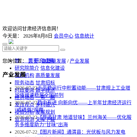
欢迎访问甘肃经济信息网！
今天是：
2026年8月8日
会员中心
信息统计
首 页
研究成果
您的位置：
首页
/
高质量发展
/
产业发展
研究院简介
信息化建设
产业发展
组织机构
高质量发展
院务动态
甘肃招标
2026-07-22
于平稳运行中积蓄动能——甘肃规上工业增
时政要闻
数字经济
加值增速稳居全国前列
经济动态
一带一路
2026-07-22
稳中有进 向新向优——上半年甘肃经济运行
发改视点
乡村振兴
“成绩单”观察
投资分析
发展规划
2026-07-22
【厚道甘肃 地道甘味】兰州海关——优化服
监测预测
文库下载
务多维度助力“甘味”出海
2026-07-22
【图片新闻】通渭县：光伏板与风力发电