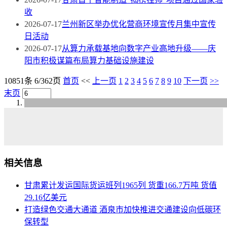
收
2026-07-17
兰州新区举办优化营商环境宣传月集中宣传
日活动
2026-07-17
从算力承载基地向数字产业高地升级——庆
阳市积极谋篇布局算力基础设施建设
10851条 6/362页
首页
<<
上一页
1
2
3
4
5
6
7
8
9
10
下一页
>>
末页
相关信息
甘肃累计发运国际货运班列1965列 货重166.7万吨 货值
29.16亿美元
打造绿色交通大通道 酒泉市加快推进交通建设向低碳环
保转型