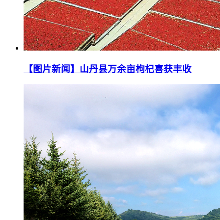
【图片新闻】山丹县万余亩枸杞喜获丰收