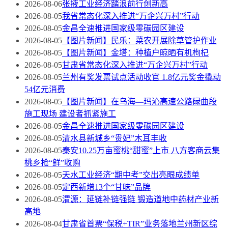
2026-08-06
张掖工业经济踏浪前行创新高
2026-08-05
我省常态化深入推进“万企兴万村”行动
2026-08-05
金昌全速推进国家级零碳园区建设
2026-08-05
【图片新闻】民乐：菜农开展除草管护作业
2026-08-05
【图片新闻】金塔：种植户晾晒有机枸杞
2026-08-05
甘肃省常态化深入推进“万企兴万村”行动
2026-08-05
兰州有奖发票试点活动收官 1.8亿元奖金撬动
54亿元消费
2026-08-05
【图片新闻】在乌海—玛沁高速公路碌曲段
施工现场 建设者抓紧施工
2026-08-05
金昌全速推进国家级零碳园区建设
2026-08-05
清水县新城乡“贵妃”木耳丰收
2026-08-05
秦安10.25万亩蜜桃“甜蜜”上市 八方客商云集
桃乡抢“鲜”收购
2026-08-05
天水工业经济“期中考”交出亮眼成绩单
2026-08-05
定西新增13个“甘味”品牌
2026-08-05
渭源：延链补链强链 锻造道地中药材产业新
高地
2026-08-04
甘肃省首票“保税+TIR”业务落地兰州新区综