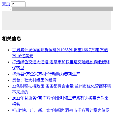
末页
相关信息
甘肃累计发运国际货运班列1965列 货重166.7万吨 货值
29.16亿美元
打造绿色交通大通道 酒泉市加快推进交通建设向低碳环
保转型
华池县“万企兴万村”行动助力春耕生产
灵台：壮大村级集体经济
22条财税扶持政策 条条都有含金量 兰州市优化营商环境
不来虚的
2022年甘肃省“百千万”创业引领工程系列选拔赛等你来
报名
打出“快、广、新、实”创新牌 酒泉市千方百计稳岗位促