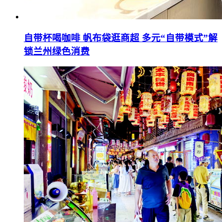
自带杯喝咖啡 帆布袋逛商超 多元“自带模式”解
锁兰州绿色消费