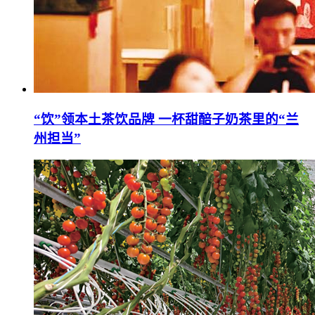
“饮”领本土茶饮品牌 一杯甜醅子奶茶里的“兰
州担当”