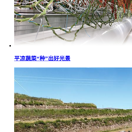
平凉蔬菜“种”出好光景