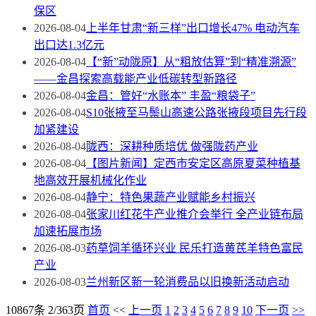
保区
2026-08-04
上半年甘肃“新三样”出口增长47% 电动汽车
出口达1.3亿元
2026-08-04
【“新”动陇原】从“粗放估算”到“精准溯源”
——金昌探索高载能产业低碳转型新路径
2026-08-04
金昌：管好“水账本” 丰盈“粮袋子”
2026-08-04
S10张掖至马鬃山高速公路张掖段项目先行段
加紧建设
2026-08-04
陇西：深耕种质培优 做强陇药产业
2026-08-04
【图片新闻】定西市安定区高原夏菜种植基
地高效开展机械化作业
2026-08-04
静宁：特色果蔬产业赋能乡村振兴
2026-08-04
张家川红花牛产业推介会举行 全产业链布局
加速拓展市场
2026-08-03
药草饲羊循环兴业 民乐打造黄芪羊特色富民
产业
2026-08-03
兰州新区新一轮消费品以旧换新活动启动
10867条 2/363页
首页
<<
上一页
1
2
3
4
5
6
7
8
9
10
下一页
>>