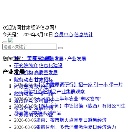
欢迎访问甘肃经济信息网！
今天是：
2026年8月10日
会员中心
信息统计
首 页
研究成果
您的位置：
首页
/
高质量发展
/
产业发展
研究院简介
信息化建设
产业发展
组织机构
高质量发展
院务动态
甘肃招标
2026-08-06
【活力陇原调研行】招一家 引一串 带一片
时政要闻
数字经济
——崇信打造纸制品产业集群观察
经济动态
一带一路
2026-08-06
天水晒出上半年农业“丰收答卷”
发改视点
乡村振兴
2026-08-06
【图片新闻】中铝铝箔（陇西）有限公司生
投资分析
发展规划
产高端双零箔系列产品
监测预测
文库下载
2026-08-06
肃南：夜市烟火点亮夏日避暑经济
2026-08-06
张掖甘州：多元消费激活夏日经济活力