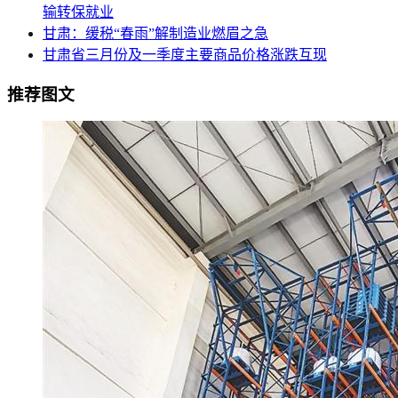
输转保就业
甘肃：缓税“春雨”解制造业燃眉之急
甘肃省三月份及一季度主要商品价格涨跌互现
推荐图文